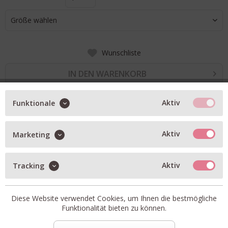
Größe wählen
Wunschliste
IN DEN WARENKORB
Aktiv
Funktionale
BESCHREIBUNG
kurzer Overall in midnight
Aktiv
Marketing
in Kleid-Optik
zwei Taschen vorne
Aktiv
Tracking
Reißverschluss an Ärmeln und hinten
Artikel-Nr.:
W5-Y-Y5WI07-K92-1
Diese Website verwendet Cookies, um Ihnen die bestmögliche
Funktionalität bieten zu können.
Material:
53% Polyester, 43% Wolle, 4% Elasthan; Innen:
62% Acetat, 38% Polyester