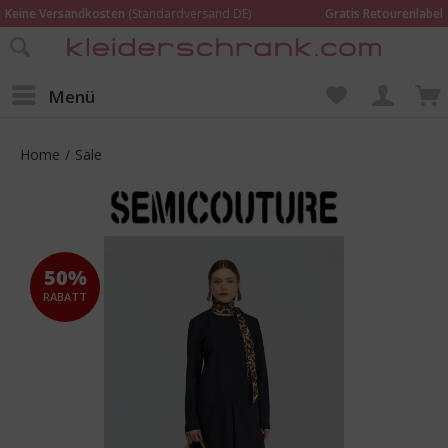
Keine Versandkosten
(Standardversand DE)
Gratis Retourenlabel
Online bestellen –
im Geschäft in Kempen anprobieren und beraten lassen
Wir sind für Dich da:
02152 - 9597464
Menü
Home
/
Sale
50%
RABATT