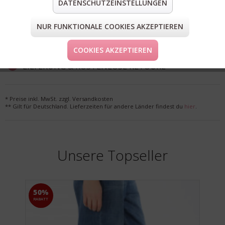
DATENSCHUTZEINSTELLUNGEN
teilen
pin it
mail
teilen
NUR FUNKTIONALE COOKIES AKZEPTIEREN
FORM & GRÖSSE
COOKIES AKZEPTIEREN
LIEFERUNG & KOSTENLOSE RETOURE
* Preise inkl. MwSt. zzgl. Versandkosten
** Gilt für Deutschland. Lieferzeiten für andere Länder findest du
hier
.
Unsere Topseller
50%
RABATT