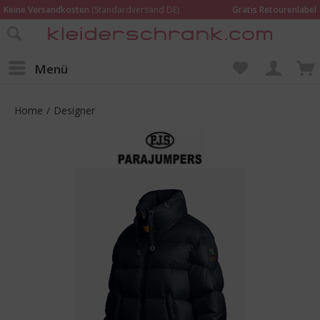
Keine Versandkosten
(Standardversand DE)
Gratis Retourenlabel
Online bestellen –
im Geschäft in Kempen anprobieren und beraten lassen
Wir sind für Dich da:
02152 - 9597464
Menü
Home
/
Designer