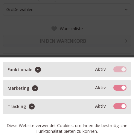
Größe wählen
Wunschliste
IN DEN WARENKORB
BESCHREIBUNG
Aktiv
Funktionale
Daunenjacke Killin in blue navy
kurz und kastig geschnitten
Aktiv
Marketing
winder- und wasserabweisendes Material
2-Wege-Zipper
Aktiv
Tracking
zwei seitliche Taschen mit verstecktem Druckknopf
hoher Stehkragen
Diese Website verwendet Cookies, um Ihnen die bestmögliche
Funktionalität bieten zu können.
Artikel-Nr.:
PW-PU-HY31-0316