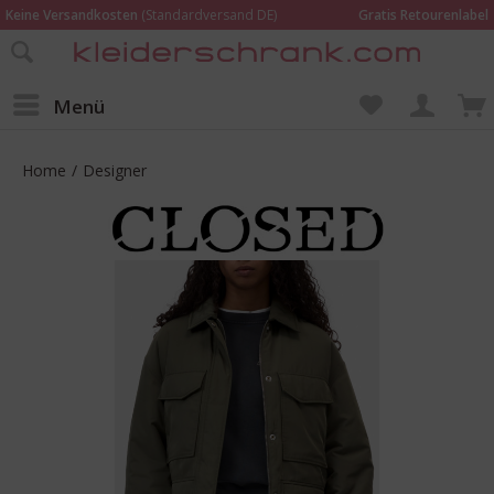
Keine Versandkosten
(Standardversand DE)
Gratis Retourenlabel
Online bestellen –
im Geschäft in Kempen anprobieren und beraten lassen
Wir sind für Dich da:
02152 - 9597464
Menü
Home
/
Designer