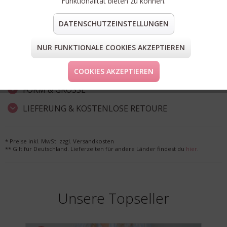
Funktionalität bieten zu können.
wasserabweisendes recyceltes Polyester
Artikel-Nr.:
C97389-69S-22-667
DATENSCHUTZEINSTELLUNGEN
Material:
100% recyceltes Polyester
NUR FUNKTIONALE COOKIES AKZEPTIEREN
teilen
pin it
mail
teilen
COOKIES AKZEPTIEREN
FORM & GRÖSSE
LIEFERUNG & KOSTENLOSE RETOURE
* Preise inkl. MwSt. zzgl. Versandkosten
** Gilt für Deutschland. Lieferzeiten für andere Länder findest du
hier
.
Unsere Topseller