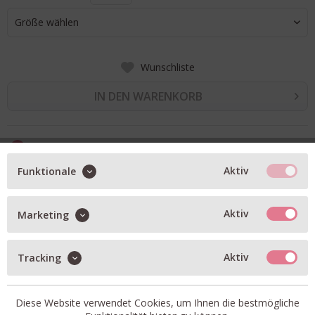
Größe wählen
Wunschliste
IN DEN WARENKORB
BESCHREIBUNG
Aktiv
Funktionale
Cropped Bomber in cypress green/khaki
aus hochwertigem Stoff
edle, wattierte Optik
Aktiv
Marketing
verkürzte Silhouette mit lockerer Passform
gerader Saum
Aktiv
Tracking
Reißverschluss, einem spitzen Kragen, langen Ärmeln mit
Raffungen
Klapptaschen auf der Vorderseite
Diese Website verwendet Cookies, um Ihnen die bestmögliche
dezentes Logo auf der Rückseite