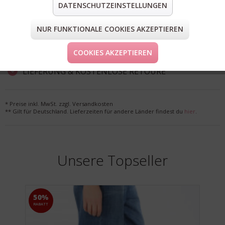
DATENSCHUTZEINSTELLUNGEN
teilen
pin it
mail
teilen
NUR FUNKTIONALE COOKIES AKZEPTIEREN
FORM & GRÖSSE
COOKIES AKZEPTIEREN
LIEFERUNG & KOSTENLOSE RETOURE
* Preise inkl. MwSt. zzgl. Versandkosten
** Gilt für Deutschland. Lieferzeiten für andere Länder findest du
hier
.
Unsere Topseller
50%
RABATT