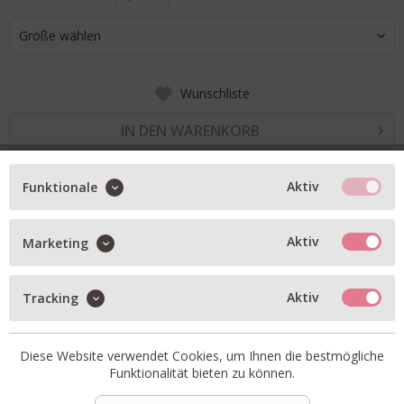
Größe wählen
Wunschliste
IN DEN WARENKORB
Aktiv
Funktionale
BESCHREIBUNG
Leinen-Jacke in white
Aktiv
Marketing
oversized geschnitten
Knöpfe in Horn-Optik
Aktiv
Tracking
Tunnelzug am Saum
Gummizug am Ärmelabschluss
Diese Website verwendet Cookies, um Ihnen die bestmögliche
Funktionalität bieten zu können.
Artikel-Nr.:
0097164-1002.2
Material:
100% Leinen