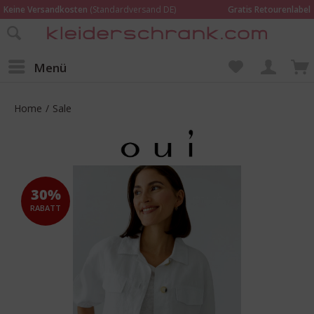
Keine Versandkosten
(Standardversand DE)
Gratis Retourenlabel
Online bestellen –
im Geschäft in Kempen anprobieren und beraten lassen
Wir sind für Dich da:
02152 - 9597464
Menü
Home
/
Sale
30%
RABATT