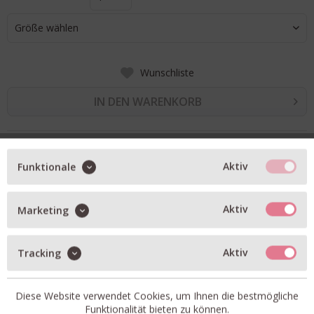
Größe wählen
Wunschliste
IN DEN WARENKORB
BESCHREIBUNG
Aktiv
Funktionale
superleichte Daunenjacke CAPTION in taupe
mit Zwei-Wege-Reißverschluss
Aktiv
Marketing
zwei seitliche Taschen mit Reißverschluss
Tunnenzug in der Kapuze, Taille und am Saum
Aktiv
Tracking
gefüllt mit echter Daune
Diese Website verwendet Cookies, um Ihnen die bestmögliche
oversized geschnitten
Funktionalität bieten zu können.