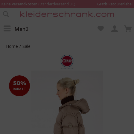
Keine Versandkosten
(Standardversand DE)
Gratis Retourenlabel
Online bestellen –
im Geschäft in Kempen anprobieren und beraten lassen
Wir sind für Dich da:
02152 - 9597464
Menü
Home
/
Sale
50%
RABATT