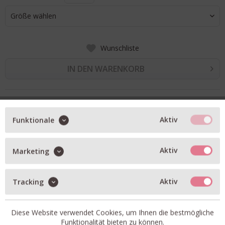
Größe wählen
Wunschliste
IN DEN WARENKORB
BESCHREIBUNG
Aktiv
Funktionale
Hose Winona in mahagony brown
langes weites Bein
Aktiv
Marketing
mittlere Leibhöhe
entspannte Silhouette
Aktiv
Tracking
light wool mix stretch
Gummibund und Ziernähte auf der Beinvorderseite
Diese Website verwendet Cookies, um Ihnen die bestmögliche
Funktionalität bieten zu können.