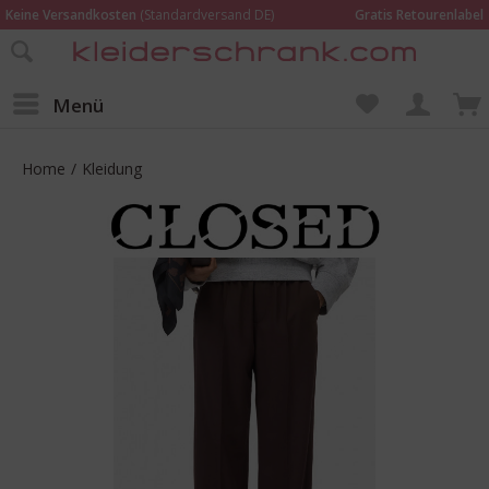
Keine Versandkosten
(Standardversand DE)
Gratis Retourenlabel
Online bestellen –
im Geschäft in Kempen anprobieren und beraten lassen
Wir sind für Dich da:
02152 - 9597464
Menü
Home
/
Kleidung