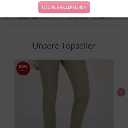
COOKIES AKZEPTIEREN
* Preise inkl. MwSt. zzgl. Versandkosten
** Gilt für Deutschland. Lieferzeiten für andere Länder findest du
hier
.
Unsere Topseller
30%
RABATT