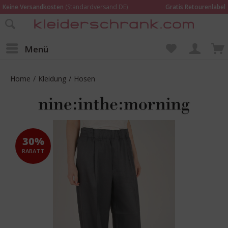
Keine Versandkosten
(Standardversand DE)
Gratis Retourenlabel
Online bestellen –
im Geschäft in Kempen anprobieren und beraten lassen
Wir sind für Dich da:
02152 - 9597464
Menü
Home
/
Kleidung
/
Hosen
30%
RABATT