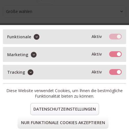
Größe wählen
Wunschliste
Aktiv
Funktionale
IN DEN WARENKORB
Aktiv
Marketing
BESCHREIBUNG
Aktiv
Tracking
Artikel-Nr.:
9SS26-SIR02-NAVY.2
Material:
57% Leinen, 40% Viskose, 3% Elasthan
Diese Website verwendet Cookies, um Ihnen die bestmögliche
teilen
pin it
mail
teilen
Funktionalität bieten zu können.
DATENSCHUTZEINSTELLUNGEN
FORM & GRÖSSE
NUR FUNKTIONALE COOKIES AKZEPTIEREN
LIEFERUNG & KOSTENLOSE RETOURE