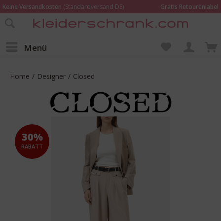
Keine Versandkosten
(Standardversand DE)
Gratis Retourenlabel
Online bestellen –
im Geschäft in Kempen anprobieren und beraten lassen
Wir sind für Dich da:
02152 - 9597464
Menü
Home
/
Designer
/
Closed
30%
RABATT