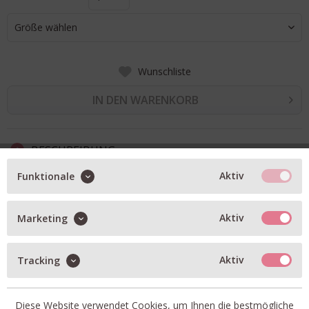
Größe wählen
Wunschliste
IN DEN WARENKORB
BESCHREIBUNG
Aktiv
Funktionale
fliessende Hose
weites Bein
Aktiv
Marketing
mittlere Leibhöhe
seitliche Eingriffstaschen
Aktiv
Tracking
Klapptaschen mit Knopf vorne
Kellerfalten
Diese Website verwendet Cookies, um Ihnen die bestmögliche