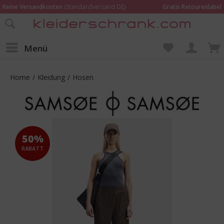
Keine Versandkosten
(Standardversand DE)
Gratis Retourenlabel
Online bestellen –
im Geschäft in Kempen anprobieren und beraten lassen
Wir sind für Dich da:
02152 - 9597464
Menü
Home
/
Kleidung
/
Hosen
50%
RABATT