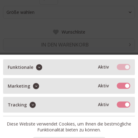
Größe wählen
Wunschliste
IN DEN WARENKORB
BESCHREIBUNG
Aktiv
Funktionale
fein plissierte Hose aus Jersey
Aktiv
Marketing
legeren Passform und einem weitem Bein
Eingrifftaschen an der Seite
Aktiv
Tracking
Hauptmaterial wurde aus einem recycelten
Polyestergemisch
Diese Website verwendet Cookies, um Ihnen die bestmögliche
Artikel-Nr.:
10167-UMA.2
Funktionalität bieten zu können.
Passform:
fällt normal aus