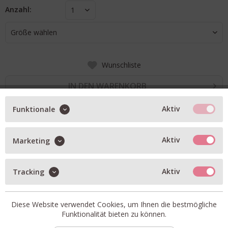
Anzahl:
1
Größe wählen
Wunschliste
IN DEN WARENKORB
Aktiv
Funktionale
BESCHREIBUNG
Aktiv
Marketing
Leinen-Schlupfhose TAMINA in lightbrown mit weißem
Streifen und Glitzerfaden
Aktiv
Tracking
Gummizug-Bund
zwei seitliche Eingriffstaschen
Diese Website verwendet Cookies, um Ihnen die bestmögliche
weites Bein
Funktionalität bieten zu können.
Artikel-Nr.:
212617-TAMINA-1.2