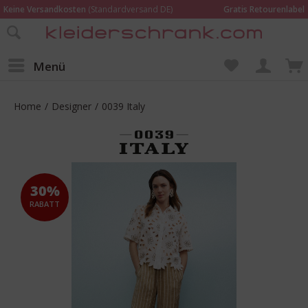
Keine Versandkosten
(Standardversand DE)
Gratis Retourenlabel
Online bestellen –
im Geschäft in Kempen anprobieren und beraten lassen
Wir sind für Dich da:
02152 - 9597464
Menü
Home
/
Designer
/
0039 Italy
30%
RABATT