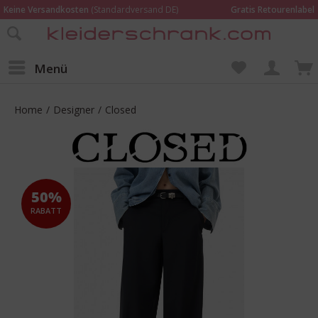
Keine Versandkosten
(Standardversand DE)
Gratis Retourenlabel
Online bestellen –
im Geschäft in Kempen anprobieren und beraten lassen
Wir sind für Dich da:
02152 - 9597464
Menü
Home
/
Designer
/
Closed
50%
RABATT