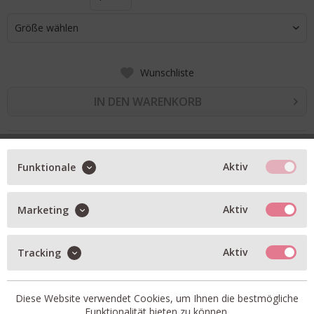
Größe wählen
Wunschliste
IN DEN WARENKORB
BESCHREIBUNG
Aktiv
Funktionale
gefertigt aus weichem Wolljersey mit cleanem Finish
Aktiv
Marketing
dunkelblau
Wrenna bietet eine weite Passform mit mittlerer Leibhöhe
Aktiv
Tracking
Length 32
Diese Website verwendet Cookies, um Ihnen die bestmögliche
Funktionalität bieten zu können.