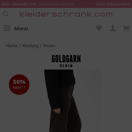
Keine Versandkosten
(Standardversand DE)
Gratis Retourenlabel
Online bestellen –
im Geschäft in Kempen anprobieren und beraten lassen
Wir sind für Dich da:
02152 - 9597464
Menü
Home
/
Kleidung
/
Hosen
50%
RABATT