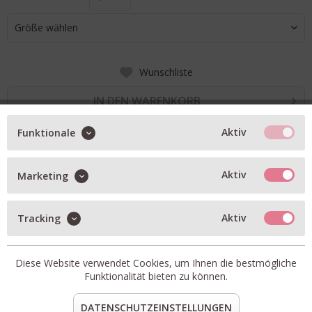
Größe wählen
Wunschliste
IN DEN WARENKORB
Aktiv
Funktionale
BESCHREIBUNG
Aktiv
Marketing
Feincordhose Wallstadt in dunkelbraun
weites, langes Bein
Aktiv
Tracking
zwei seitliche Taschen
mit Stretchanteil
Diese Website verwendet Cookies, um Ihnen die bestmögliche
Artikel-Nr.:
GGW010260-1600.4
Funktionalität bieten zu können.
Material:
98% Baumwolle, 2% Elasthan
DATENSCHUTZEINSTELLUNGEN
teilen
pin it
mail
teilen