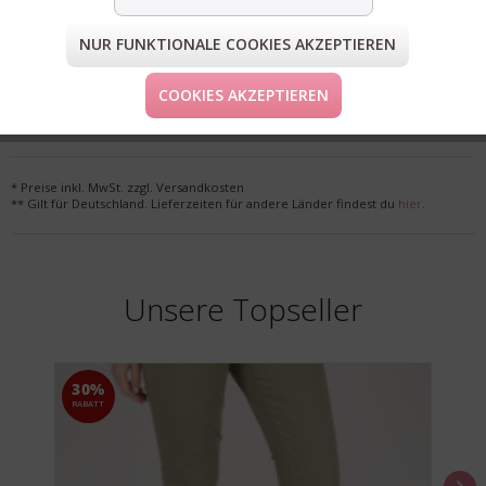
NUR FUNKTIONALE COOKIES AKZEPTIEREN
FORM & GRÖSSE
COOKIES AKZEPTIEREN
LIEFERUNG & KOSTENLOSE RETOURE
* Preise inkl. MwSt. zzgl. Versandkosten
** Gilt für Deutschland. Lieferzeiten für andere Länder findest du
hier
.
Unsere Topseller
30%
RABATT