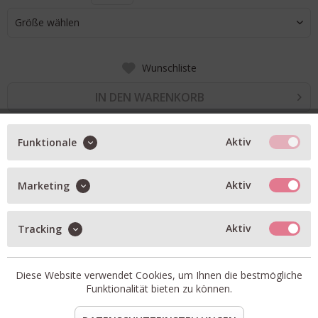
Größe wählen
Wunschliste
IN DEN WARENKORB
Aktiv
Funktionale
BESCHREIBUNG
Bluse mit Stehkragen
Aktiv
Marketing
stoffüberzogene Knöpfe
verdeckte Knopfleiste
Aktiv
Tracking
raffinierte Faltendetails am Kragen
Artikel-Nr.:
Y6WK03-Y69-0.1
Diese Website verwendet Cookies, um Ihnen die bestmögliche
Passform:
fällt größengetrau aus
Funktionalität bieten zu können.
Material:
97% Baumwolle, 3% Elasthan