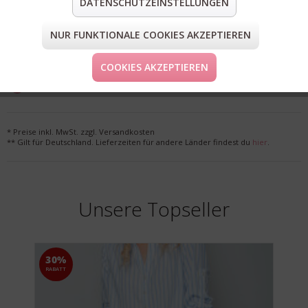
DATENSCHUTZEINSTELLUNGEN
teilen
pin it
mail
teilen
NUR FUNKTIONALE COOKIES AKZEPTIEREN
FORM & GRÖSSE
COOKIES AKZEPTIEREN
LIEFERUNG & KOSTENLOSE RETOURE
* Preise inkl. MwSt. zzgl. Versandkosten
** Gilt für Deutschland. Lieferzeiten für andere Länder findest du
hier
.
Unsere Topseller
30%
RABATT