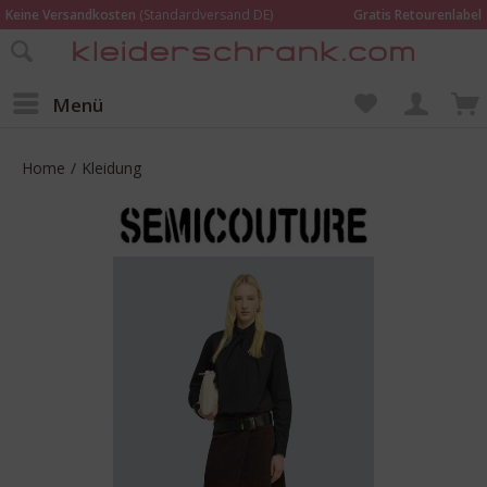
Keine Versandkosten
(Standardversand DE)
Gratis Retourenlabel
Online bestellen –
im Geschäft in Kempen anprobieren und beraten lassen
Wir sind für Dich da:
02152 - 9597464
Menü
Home
/
Kleidung