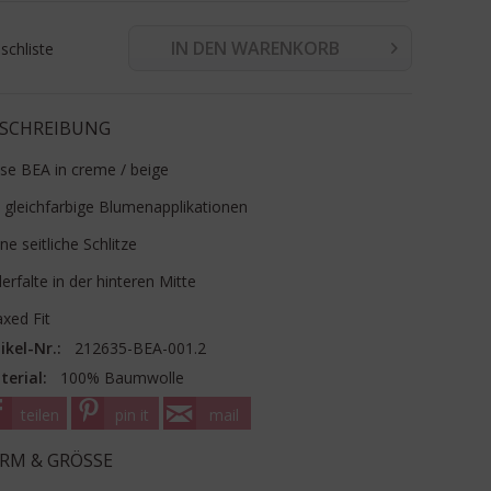
IN DEN WARENKORB
chliste
SCHREIBUNG
se BEA in creme / beige
 gleichfarbige Blumenapplikationen
ine seitliche Schlitze
lerfalte in der hinteren Mitte
axed Fit
ikel-Nr.:
212635-BEA-001.2
terial:
100% Baumwolle
teilen
pin it
mail
RM & GRÖSSE