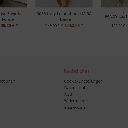
0039 Italy 
luse Faviola
0039 Italy Leinenbluse MIRA
FANCY Leaf-
offwhite
- beige
lightb
139,30 € *
104,30 € *
(149,00 € *)
(199,00 € *
Rechtliches
mationen
Cookie-Einstellungen
n
Datenschutz
AGB
Widerrufsrecht
Impressum