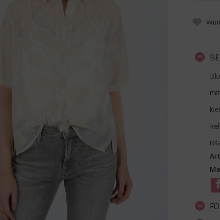
Wuns
BE
Blu
mit
kle
Kel
rel
Art
Ma
FO