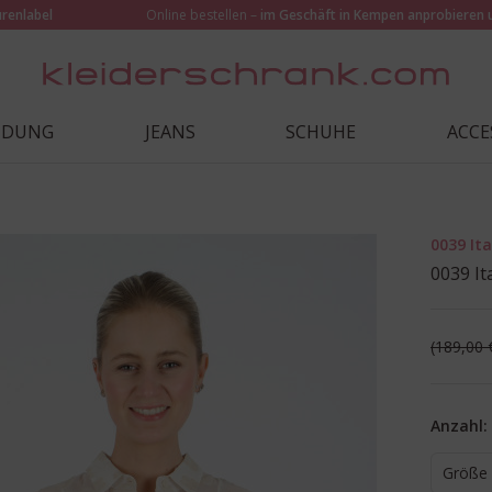
urenlabel
Online bestellen –
im Geschäft in Kempen anprobieren 
IDUNG
JEANS
SCHUHE
ACCE
0039 Ita
0039 It
189,00 
Anzahl:
Größe