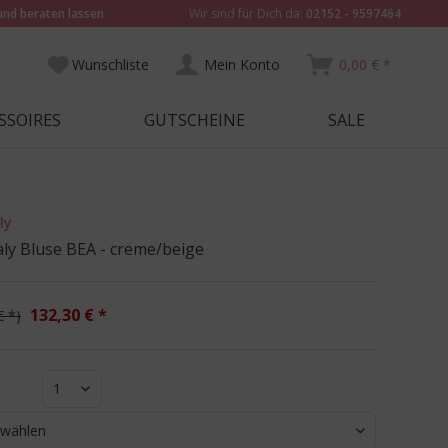
und beraten lassen
Wir sind für Dich da:
02152 - 9597464
Wunschliste
Mein Konto
0,00 € *
SSOIRES
GUTSCHEINE
SALE
ly
aly Bluse BEA - creme/beige
132,30 € *
€ *
1
 wählen