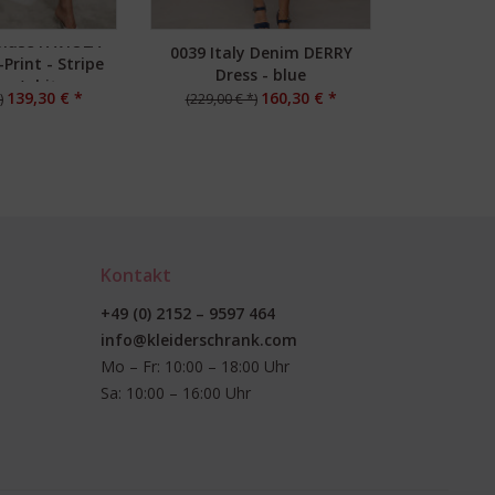
Bluse FAVIOLA
0039 Italy Denim DERRY
0039 Ita
Print - Stripe
Dress - blue
de
lue/white
139,30 € *
160,30 € *
)
(229,00 € *)
(169,00 €
Kontakt
+49 (0) 2152 – 9597 464
info@kleiderschrank.com
Mo – Fr: 10:00 – 18:00 Uhr
Sa: 10:00 – 16:00 Uhr