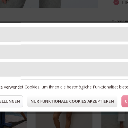
LI
* Preise i
** Gilt fü
Unsere Topseller
30%
30%
RABATT
RABATT
e verwendet Cookies, um Ihnen die bestmögliche Funktionalität biet
ELLUNGEN
NUR FUNKTIONALE COOKIES AKZEPTIEREN
C