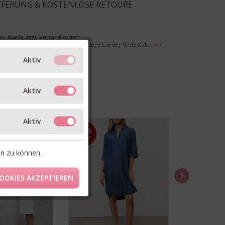
EFERUNG & KOSTENLOSE RETOURE
nkl. MwSt. zzgl. Versandkosten
r Deutschland. Lieferzeiten für andere Länder findest du
hier
.
Aktiv
Aktiv
Aktiv
30%
30%
RABATT
RABATT
en zu können.
OOKIES AKZEPTIEREN