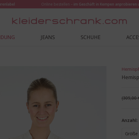
urenlabel
Online bestellen –
im Geschäft in Kempen anprobieren 
EIDUNG
JEANS
SCHUHE
ACCE
Hemisp
Hemisp
309,00 
Anzahl:
Größe