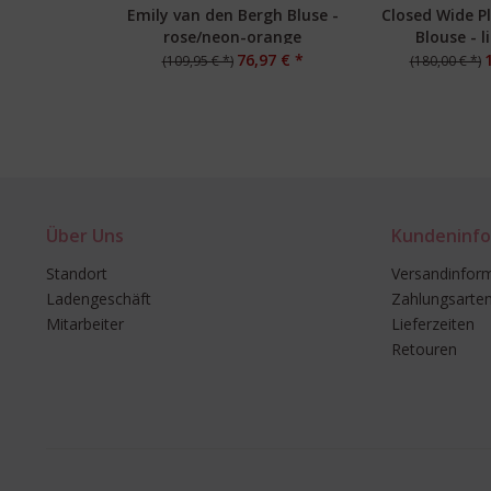
Emily van den Bergh Bluse -
Closed Wide P
rose/neon-orange
Blouse - l
76,97 € *
(109,95 € *)
(180,00 € *)
Über Uns
Kundeninfo
Standort
Versandinfor
Ladengeschäft
Zahlungsarte
Mitarbeiter
Lieferzeiten
Retouren