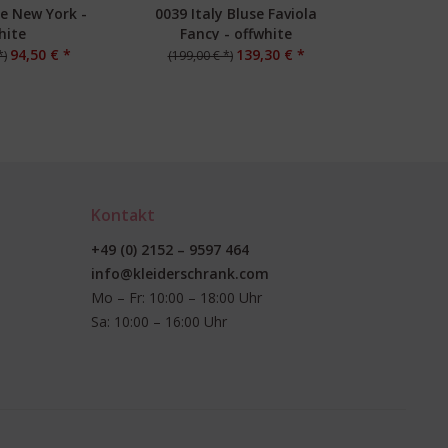
e New York -
0039 Italy Bluse Faviola
Oui Hemdblu
hite
Fancy - offwhite
94,50 € *
139,30 € *
*)
(199,00 € *)
(99,95 €
Kontakt
+49 (0) 2152 – 9597 464
info@kleiderschrank.com
Mo – Fr: 10:00 – 18:00 Uhr
Sa: 10:00 – 16:00 Uhr