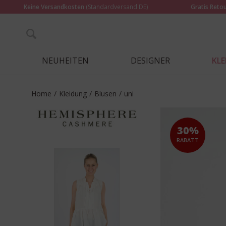
Keine Versandkosten
(Standardversand DE)
Gratis Reto
NEUHEITEN
DESIGNER
KL
Home
/
Kleidung
/
Blusen
/
uni
30%
RABATT