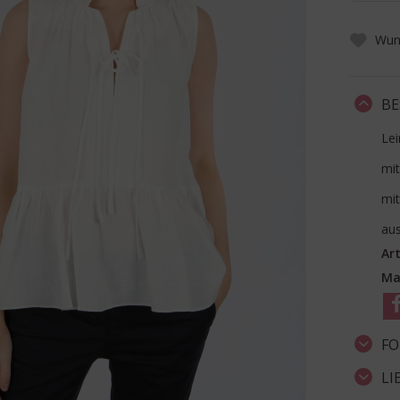
Wuns
BE
Lei
mit
mit
aus
Art
Ma
FO
LI