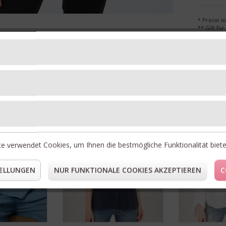
* Preise i
** Gilt fü
Unsere Topseller
30%
50%
RABATT
RABATT
e verwendet Cookies, um Ihnen die bestmögliche Funktionalität biet
ELLUNGEN
NUR FUNKTIONALE COOKIES AKZEPTIEREN
C