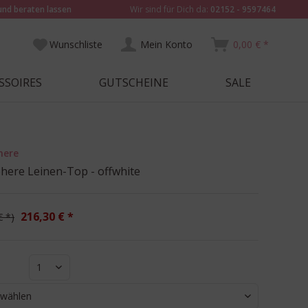
und beraten lassen
Wir sind für Dich da:
02152 - 9597464
Wunschliste
Mein Konto
0,00 € *
SSOIRES
GUTSCHEINE
SALE
here
here Leinen-Top - offwhite
216,30 € *
€ *
1
 wählen