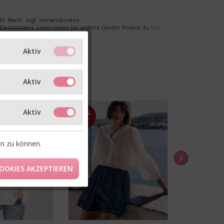
nkl. MwSt. zzgl. Versandkosten
r Deutschland. Lieferzeiten für andere Länder findest du
hier
.
Aktiv
Aktiv
Aktiv
30%
30%
RABATT
RABATT
en zu können.
OOKIES AKZEPTIEREN