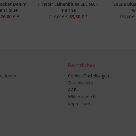
lacket Denim
Fil Noir Leinenbluse SELINA -
SoSue Blus
ight blue
marina
w
126,00 € *
83,30 € *
(119,00 € *)
(189,00 € 
Rechtliches
mationen
Cookie-Einstellungen
n
Datenschutz
AGB
Widerrufsrecht
Impressum