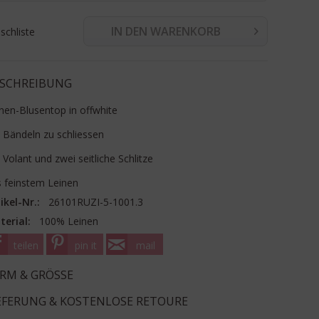
IN DEN WARENKORB
chliste
SCHREIBUNG
nen-Blusentop in offwhite
 Bändeln zu schliessen
 Volant und zwei seitliche Schlitze
 feinstem Leinen
ikel-Nr.:
26101RUZI-5-1001.3
terial:
100% Leinen
teilen
pin it
mail
RM & GRÖSSE
EFERUNG & KOSTENLOSE RETOURE