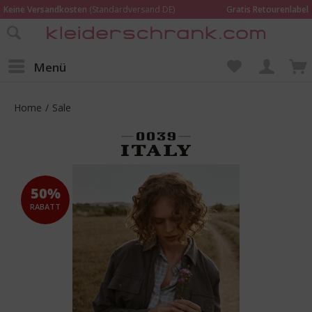
Keine Versandkosten
(Standardversand DE)
Gratis Retourenlabel
Online bestellen –
im Geschäft in Kempen anprobieren und beraten lassen
Wir sind für Dich da:
02152 - 9597464
Menü
Home
/
Sale
50%
RABATT