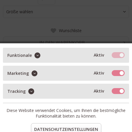
Größe wählen
Wunschliste
IN DEN WARENKORB
Aktiv
Funktionale
BESCHREIBUNG
Aktiv
Marketing
Bluse in grau aus Baumwoll-Flanell
aufgesetzte Taschen in Brusthöhe
Aktiv
Tracking
seitliche Schlitze, hinten länger geschnitten
Artikel-Nr.:
222562-GRETA-48.1
Diese Website verwendet Cookies, um Ihnen die bestmögliche
Passform:
fällt gut aus, ggf. eine Nummer kleiner bestellen
Funktionalität bieten zu können.
Material:
100% Baumwolle
DATENSCHUTZEINSTELLUNGEN
teilen
pin it
mail
teilen