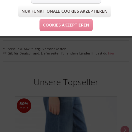
NUR FUNKTIONALE COOKIES AKZEPTIEREN
FORM & GRÖSSE
COOKIES AKZEPTIEREN
LIEFERUNG & KOSTENLOSE RETOURE
* Preise inkl. MwSt. zzgl. Versandkosten
** Gilt für Deutschland. Lieferzeiten für andere Länder findest du
hier
.
Unsere Topseller
50%
RABATT