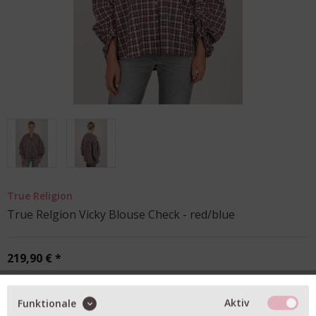
True Religion
True Relgion Vicky Blouse Check - red/blue
219,90 € *
Aktiv
Funktionale
Anzahl:
1