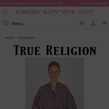
Keine Versandkosten
(Standardversand DE)
Gratis Retourenlabel
Online bestellen –
im Geschäft in Kempen anprobieren und beraten lassen
Wir sind für Dich da:
02152 - 9597464
Menü
Home
/
Neuheiten