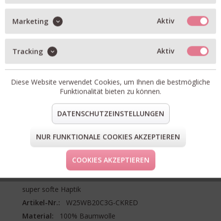
Größe wählen
Aktiv
Marketing
Wunschliste
Aktiv
Tracking
IN DEN WARENKORB
Diese Website verwendet Cookies, um Ihnen die bestmögliche
Funktionalität bieten zu können.
BESCHREIBUNG
DATENSCHUTZEINSTELLUNGEN
oversize geschnittene Flanell-Bluse mit Stehkragen
NUR FUNKTIONALE COOKIES AKZEPTIEREN
voluminöser, verkürzter Ärmel
durchgeknöpft
COOKIES AKZEPTIEREN
vorne deutlich kürzer, als hinten
super softe Haptik
Artikel-Nr.:
W25WB20C3G-CKRED
Material:
100% Baumwolle