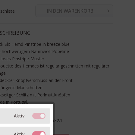
IN DEN WARENKORB
chliste
SCHREIBUNG
k Slit Hemd Pinstripe in breeze blue
s hochwertigem Baumwoll-Popeline
tloses Pinstripe-Muster
houette des Hemdes ist regulär geschnitten mit regulärer
nge
deckter Knopfverschluss an der Front
rlängerte Manschetten
kseitger Schlitz mit Perlmuttknöpfen
e in Portugal.
Aktiv
ikel-Nr.:
C94123-22L-22-532.1
terial:
100% Baumwolle
Aktiv