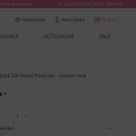
und beraten lassen
Wir sind für Dich da:
02152 - 9597464
Wunschliste
Mein Konto
0,00 € *
SSOIRES
GUTSCHEINE
SALE
Back Slit Hemd Pinstripe - breeze blue
€ *
1
 wählen