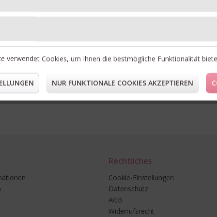
FO
LI
e verwendet Cookies, um Ihnen die bestmögliche Funktionalität biet
* Preise i
ELLUNGEN
NUR FUNKTIONALE COOKIES AKZEPTIEREN
C
** Gilt fü
Rechtliches
mationen
Cookie-Einstellungen
n
Datenschutz
AGB
Widerrufsrecht