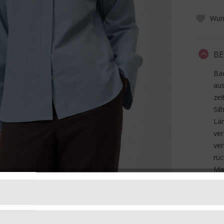
Wuns
BE
Bac
au
zei
Sil
Lä
ver
ve
rüc
Mad
Art
Ma