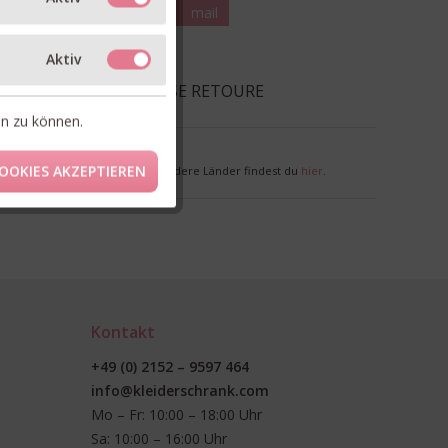
teilen
pin it
mail
RM & GRÖSSE
Aktiv
EFERUNG & KOSTENLOSE RETOURE
en zu können.
nkl. MwSt. zzgl. Versandkosten
OOKIES AKZEPTIEREN
r Deutschland. Lieferzeiten für andere Länder findest du
hier
.
Kontakt
+49 (0) 2152 – 9597 464
info@kleiderschrank.com
Mo – Fr: 10:00 – 18:00 Uhr
Sa: 10:00 – 16:00 Uhr