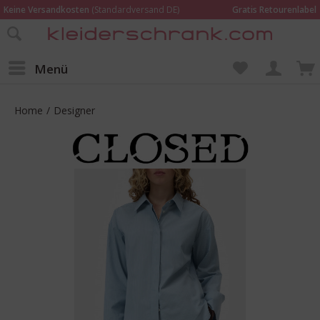
Keine Versandkosten
(Standardversand DE)
Gratis Retourenlabel
Online bestellen –
im Geschäft in Kempen anprobieren und beraten lassen
Wir sind für Dich da:
02152 - 9597464
Menü
Home
/
Designer