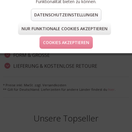
Funktionalität bieten zu können.
DATENSCHUTZEINSTELLUNGEN
Artikel-Nr.:
C94123-22L-22-532.1
Material:
100% Baumwolle
NUR FUNKTIONALE COOKIES AKZEPTIEREN
teilen
pin it
mail
teilen
COOKIES AKZEPTIEREN
FORM & GRÖSSE
LIEFERUNG & KOSTENLOSE RETOURE
* Preise inkl. MwSt. zzgl. Versandkosten
** Gilt für Deutschland. Lieferzeiten für andere Länder findest du
hier
.
Unsere Topseller