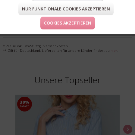
NUR FUNKTIONALE COOKIES AKZEPTIEREN
FORM & GRÖSSE
COOKIES AKZEPTIEREN
LIEFERUNG & KOSTENLOSE RETOURE
* Preise inkl. MwSt. zzgl. Versandkosten
** Gilt für Deutschland. Lieferzeiten für andere Länder findest du
hier
.
Unsere Topseller
30%
RABATT