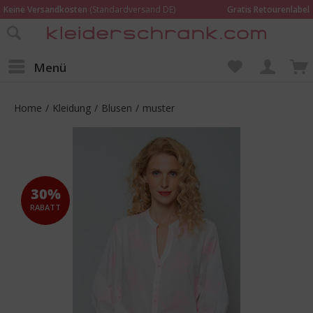
Keine Versandkosten
(Standardversand DE)
Gratis Retourenlabel
Online bestellen –
im Geschäft in Kempen anprobieren und beraten lassen
Wir sind für Dich da:
02152 - 9597464
Menü
Home
/
Kleidung
/
Blusen
/
muster
30%
RABATT