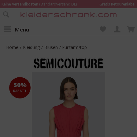
Keine Versandkosten
(Standardversand DE)
Gratis Retourenlabel
Online bestellen –
im Geschäft in Kempen anprobieren und beraten lassen
Wir sind für Dich da:
02152 - 9597464
Menü
Home
/
Kleidung
/
Blusen
/
kurzarm/top
50%
RABATT