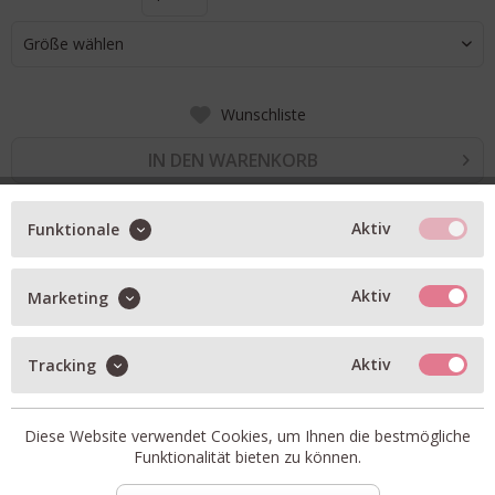
Größe wählen
Wunschliste
IN DEN WARENKORB
Aktiv
Funktionale
BESCHREIBUNG
Blusentop in red
Aktiv
Marketing
mit Biesen vorne und hinten
hinten zu schliessen mit überzogenen Knöpfchen
Aktiv
Tracking
mit Stretchanteil
Diese Website verwendet Cookies, um Ihnen die bestmögliche
Funktionalität bieten zu können.
Artikel-Nr.:
Y6SK03-D15-0.1
Material:
96% Baumwolle, 4% Elasthan