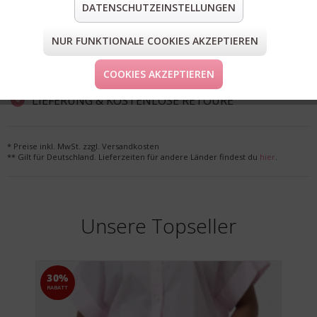
DATENSCHUTZEINSTELLUNGEN
teilen
pin it
mail
teilen
NUR FUNKTIONALE COOKIES AKZEPTIEREN
FORM & GRÖSSE
COOKIES AKZEPTIEREN
LIEFERUNG & KOSTENLOSE RETOURE
* Preise inkl. MwSt. zzgl. Versandkosten
** Gilt für Deutschland. Lieferzeiten für andere Länder findest du
hier
.
Unsere Topseller
30%
RABATT