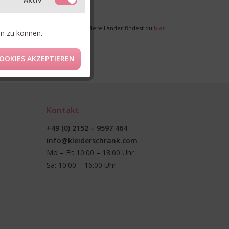
nkl. MwSt. zzgl. Versandkosten
r Deutschland. Lieferzeiten für andere Länder findest du
hier
.
en zu können.
OOKIES AKZEPTIEREN
Kontakt
+49 (0) 2152 – 9597 464
info@kleiderschrank.com
Mo – Fr: 10:00 – 18:00 Uhr
Sa: 10:00 – 16:00 Uhr