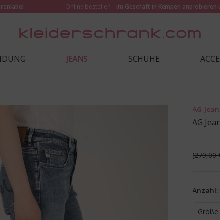
urenlabel
Online bestellen –
im Geschäft in Kempen anprobieren 
EIDUNG
JEANS
SCHUHE
ACCE
AG Jean
AG Jean
279,00 
Anzahl:
Größe