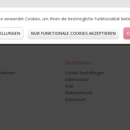
* Preise i
** Gilt fü
e verwendet Cookies, um Ihnen die bestmögliche Funktionalität biet
ELLUNGEN
NUR FUNKTIONALE COOKIES AKZEPTIEREN
C
Rechtliches
mationen
Cookie-Einstellungen
n
Datenschutz
AGB
Widerrufsrecht
Impressum