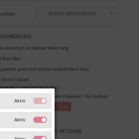
IN DEN WARENKORB
chliste
SCHREIBUNG
ans American in midblue-Waschung
-Rise Slim
spannte Jeans mit schmal zulaufendem Bein
 Stretch-Anteil
ikel-Nr.:
W0008-179-C-GILY
terial:
85% Baumwolle, 14% Polyester, 1% Elasthan
Aktiv
teilen
pin it
mail
RM & GRÖSSE
Aktiv
EFERUNG & KOSTENLOSE RETOURE
Aktiv