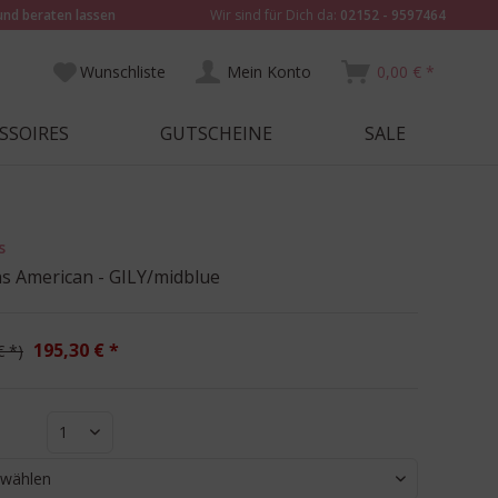
und beraten lassen
Wir sind für Dich da:
02152 - 9597464
Wunschliste
Mein Konto
0,00 € *
SSOIRES
GUTSCHEINE
SALE
s
s American - GILY/midblue
195,30 € *
€ *
1
 wählen