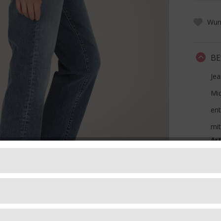
Wuns
BE
Je
Mid
ent
mit
Art
Ma
FO
LI