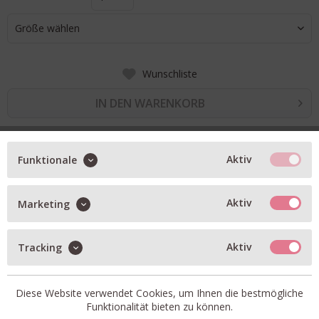
Größe wählen
Wunschliste
IN DEN WARENKORB
BESCHREIBUNG
Aktiv
Funktionale
Coole Baggy Jeans von True Religion
Aktiv
Marketing
mittlere Bundhöhe
weites Bein
Aktiv
Tracking
helle Waschung
mit Stretchanteil
Diese Website verwendet Cookies, um Ihnen die bestmögliche
Funktionalität bieten zu können.