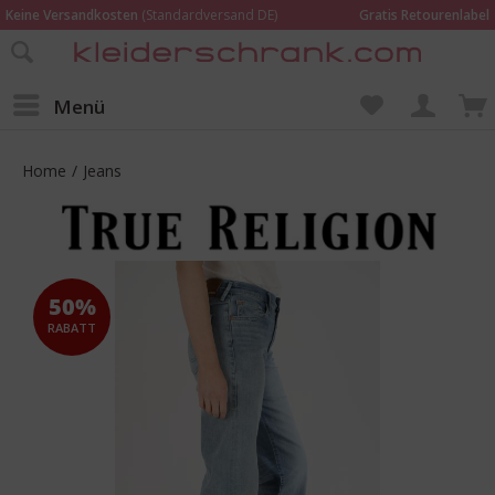
Keine Versandkosten
(Standardversand DE)
Gratis Retourenlabel
Online bestellen –
im Geschäft in Kempen anprobieren und beraten lassen
Wir sind für Dich da:
02152 - 9597464
Menü
Home
/
Jeans
50%
RABATT