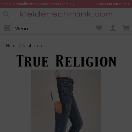
Keine Versandkosten
(Standardversand DE)
Gratis Retourenlabel
Online bestellen –
im Geschäft in Kempen anprobieren und beraten lassen
Wir sind für Dich da:
02152 - 9597464
Menü
Home
/
Neuheiten