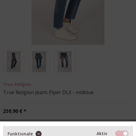
True Religion
True Religion Jeans Piper DLX - midblue
259,90 € *
Anzahl:
1
Aktiv
Funktionale