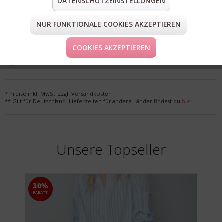
DATENSCHUTZEINSTELLUNGEN
teilen
pin it
mail
teilen
NUR FUNKTIONALE COOKIES AKZEPTIEREN
FORM & GRÖSSE
COOKIES AKZEPTIEREN
LIEFERUNG & KOSTENLOSE RETOURE
* Preise inkl. MwSt. zzgl. Versandkosten
** Gilt für Deutschland. Lieferzeiten für andere Länder findest du
hier
.
Unsere Topseller
30%
RABATT