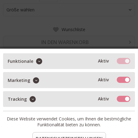
Größe wählen
Wunschliste
IN DEN WARENKORB
Aktiv
Funktionale
BESCHREIBUNG
5-Pocket Jeans in darkblue
Aktiv
Marketing
mittlere Leibhöhe
Slim straight
Aktiv
Tracking
mit Stretchanteil
Artikel-Nr.:
W0004-103-B-BUFS
Diese Website verwendet Cookies, um Ihnen die bestmögliche
Material:
92% Baumwolle, &% Elastomultiester, 2%
Funktionalität bieten zu können.
Elasthan