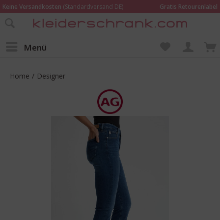
Keine Versandkosten
(Standardversand DE)
Gratis Retourenlabel
Online bestellen –
im Geschäft in Kempen anprobieren und beraten lassen
Wir sind für Dich da:
02152 - 9597464
Menü
Home
/
Designer