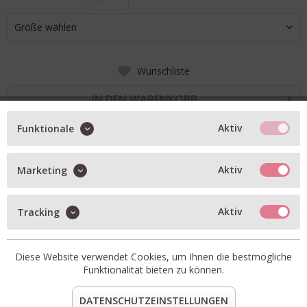
Größe wählen
Wunschliste
IN DEN WARENKORB
Aktiv
Funktionale
BESCHREIBUNG
Aktiv
Marketing
AG Jeans American in schmal zulaufender Passform
mittlere Leibhöhe
Aktiv
Tracking
washed Effekt
Artikel-Nr.:
W0008-145-GRAF.4
Diese Website verwendet Cookies, um Ihnen die bestmögliche
Passform:
fällt normal aus
Funktionalität bieten zu können.
Material:
73% Baumwolle, 26% Lyocell, 1% Lycra
DATENSCHUTZEINSTELLUNGEN
teilen
pin it
mail
teilen