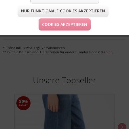
NUR FUNKTIONALE COOKIES AKZEPTIEREN
FORM & GRÖSSE
COOKIES AKZEPTIEREN
LIEFERUNG & KOSTENLOSE RETOURE
* Preise inkl. MwSt. zzgl. Versandkosten
** Gilt für Deutschland. Lieferzeiten für andere Länder findest du
hier
.
Unsere Topseller
50%
RABATT