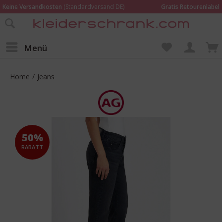
Keine Versandkosten
(Standardversand DE)
Gratis Retourenlabel
Online bestellen –
im Geschäft in Kempen anprobieren und beraten lassen
Wir sind für Dich da:
02152 - 9597464
Menü
Home
/
Jeans
50%
RABATT