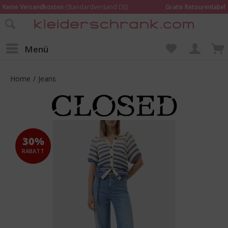
Keine Versandkosten
(Standardversand DE)
Gratis Retourenlabel
Online bestellen –
im Geschäft in Kempen anprobieren und beraten lassen
Wir sind für Dich da:
02152 - 9597464
Menü
Home
/
Jeans
30%
RABATT