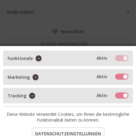
Größe wählen
Wunschliste
IN DEN WARENKORB
Aktiv
Funktionale
BESCHREIBUNG
Aktiv
Marketing
Jeans Glow-Up in midblue
weites Bein
Aktiv
Tracking
highwaist
softe Haptik
Diese Website verwendet Cookies, um Ihnen die bestmögliche
Artikel-Nr.:
C21004-16F-3R-MBL
Funktionalität bieten zu können.
Material:
80% Bio-Baumwolle, 20% recycelte Baumwolle
DATENSCHUTZEINSTELLUNGEN
teilen
pin it
mail
teilen