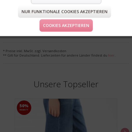
NUR FUNKTIONALE COOKIES AKZEPTIEREN
FORM & GRÖSSE
COOKIES AKZEPTIEREN
LIEFERUNG & KOSTENLOSE RETOURE
* Preise inkl. MwSt. zzgl. Versandkosten
** Gilt für Deutschland. Lieferzeiten für andere Länder findest du
hier
.
Unsere Topseller
50%
RABATT