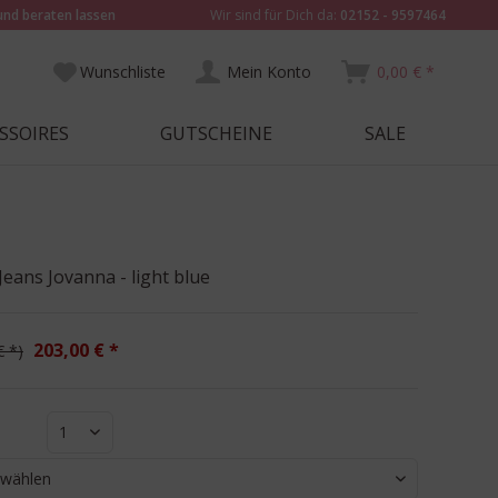
und beraten lassen
Wir sind für Dich da:
02152 - 9597464
Wunschliste
Mein Konto
0,00 € *
SSOIRES
GUTSCHEINE
SALE
Jeans Jovanna - light blue
203,00 € *
€ *
1
 wählen