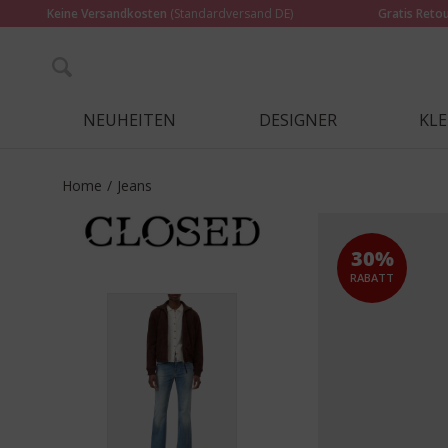
Keine Versandkosten
(Standardversand DE)
Gratis Reto
NEUHEITEN
DESIGNER
KL
Home
/
Jeans
30%
RABATT