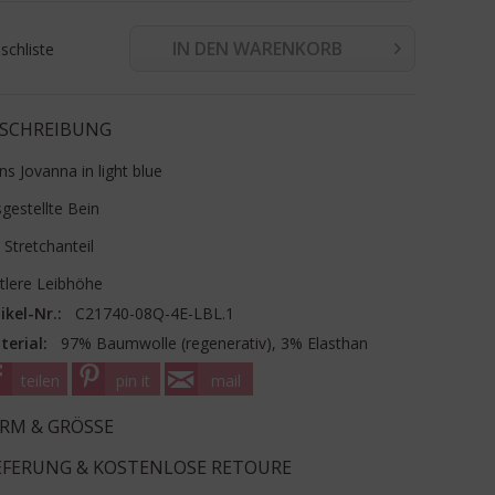
IN DEN WARENKORB
chliste
SCHREIBUNG
ns Jovanna in light blue
gestellte Bein
 Stretchanteil
tlere Leibhöhe
ikel-Nr.:
C21740-08Q-4E-LBL.1
terial:
97% Baumwolle (regenerativ), 3% Elasthan
teilen
pin it
mail
RM & GRÖSSE
EFERUNG & KOSTENLOSE RETOURE