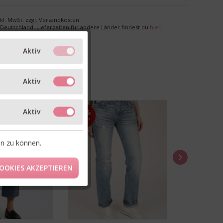
nkl. MwSt. zzgl. Versandkosten
r Deutschland. Lieferzeiten für andere Länder findest du
hier
.
Aktiv
Aktiv
Aktiv
50%
30%
RABATT
RABATT
en zu können.
OOKIES AKZEPTIEREN