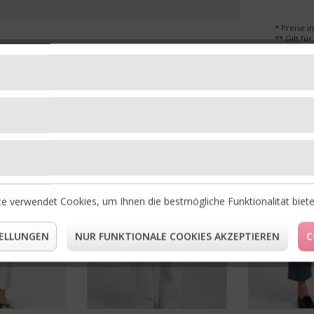
* Preise i
** Gilt fü
Unsere Topseller
30%
50%
RABATT
RABATT
e verwendet Cookies, um Ihnen die bestmögliche Funktionalität biet
ELLUNGEN
NUR FUNKTIONALE COOKIES AKZEPTIEREN
C