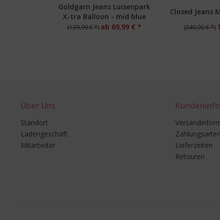
Goldgarn Jeans Luisenpark
Closed Jeans M
X-tra Balloon - mid blue
ab 69,99 € *
(139,99 € *)
(240,00 € *)
Über Uns
Kundeninfo
Standort
Versandinfor
Ladengeschäft
Zahlungsarte
Mitarbeiter
Lieferzeiten
Retouren