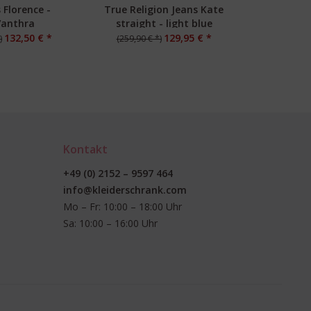
 Florence -
True Religion Jeans Kate
Closed J
/anthra
straight - light blue
m
132,50 € *
129,95 € *
)
(259,90 € *)
(250,00 €
Kontakt
+49 (0) 2152 – 9597 464
info@kleiderschrank.com
Mo – Fr: 10:00 – 18:00 Uhr
Sa: 10:00 – 16:00 Uhr