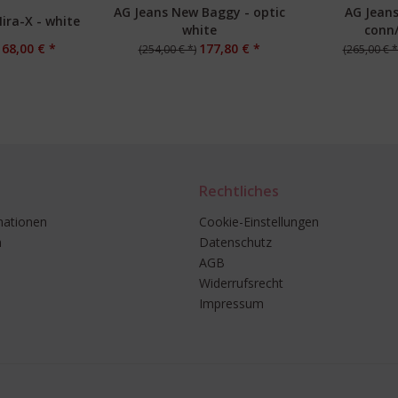
AG Jeans New Baggy - optic
AG Jeans
ira-X - white
white
conn
168,00 € *
177,80 € *
(254,00 € *)
(265,00 € *
Rechtliches
mationen
Cookie-Einstellungen
n
Datenschutz
AGB
Widerrufsrecht
Impressum