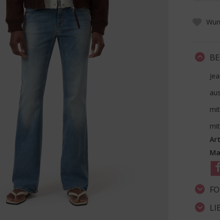
Wuns
BE
Jea
aus
mit
mit
Art
Ma
FO
LI