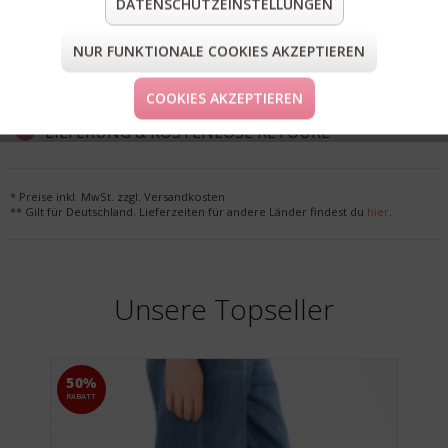
DATENSCHUTZEINSTELLUNGEN
teilen
pin it
mail
teilen
NUR FUNKTIONALE COOKIES AKZEPTIEREN
FORM & GRÖSSE
COOKIES AKZEPTIEREN
LIEFERUNG & KOSTENLOSE RETOURE
* Preise inkl. MwSt. zzgl. Versandkosten
** Gilt für Deutschland. Lieferzeiten für andere Länder findest du
hier
.
Unsere Topseller
50%
RABATT