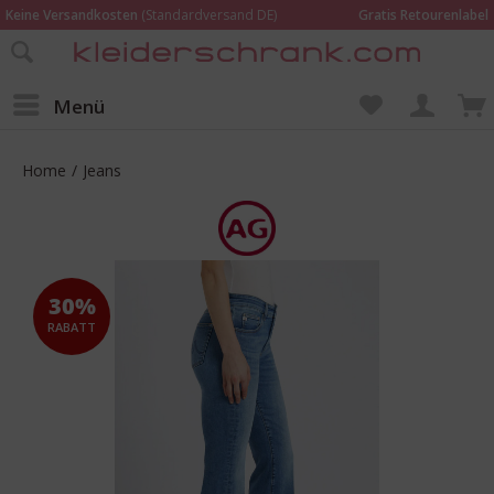
Keine Versandkosten
(Standardversand DE)
Gratis Retourenlabel
Online bestellen –
im Geschäft in Kempen anprobieren und beraten lassen
Wir sind für Dich da:
02152 - 9597464
Menü
Home
/
Jeans
30%
RABATT