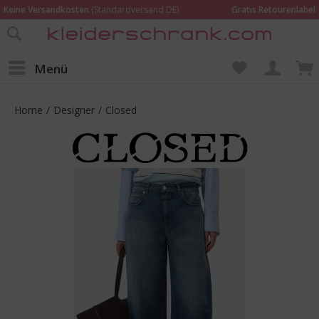
Keine Versandkosten
(Standardversand DE)
Gratis Retourenlabel
Online bestellen –
im Geschäft in Kempen anprobieren und beraten lassen
Wir sind für Dich da:
02152 - 9597464
Menü
Home
/
Designer
/
Closed