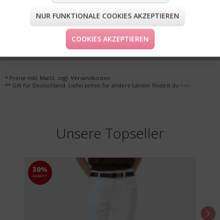
NUR FUNKTIONALE COOKIES AKZEPTIEREN
FORM & GRÖSSE
COOKIES AKZEPTIEREN
LIEFERUNG & KOSTENLOSE RETOURE
* Preise inkl. MwSt. zzgl. Versandkosten
** Gilt für Deutschland. Lieferzeiten für andere Länder findest du
hier
.
Unsere Topseller
30%
RABATT