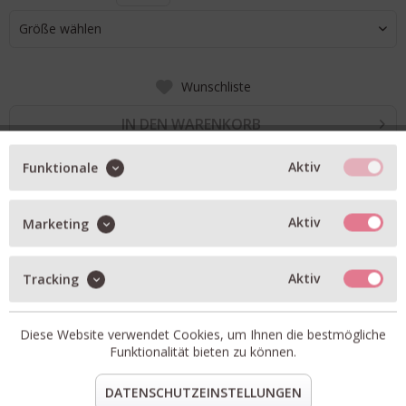
Größe wählen
Wunschliste
IN DEN WARENKORB
Aktiv
Funktionale
BESCHREIBUNG
Aktiv
Marketing
Jeans Jazzie mit einem 80er-Jahre Salt'n Pepper-Look
Barrel-Fit
mittlere Leibhöhe
Aktiv
Tracking
verkürzte Beinlänge
Made in Italy.
Diese Website verwendet Cookies, um Ihnen die bestmögliche
Artikel-Nr.:
C21281-18S-4T-DBL-32.4
Funktionalität bieten zu können.
Material:
805 Baumwolle, 20% recycelte Baumwolle
teilen
pin it
mail
teilen
DATENSCHUTZEINSTELLUNGEN