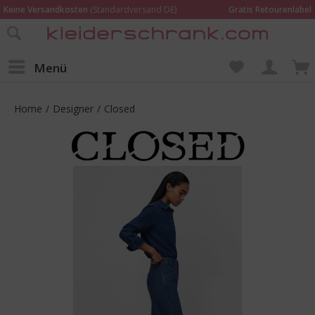
Keine Versandkosten
(Standardversand DE)
Gratis Retourenlabel
Online bestellen –
im Geschäft in Kempen anprobieren und beraten lassen
Wir sind für Dich da:
02152 - 9597464
Menü
Home
/
Designer
/
Closed