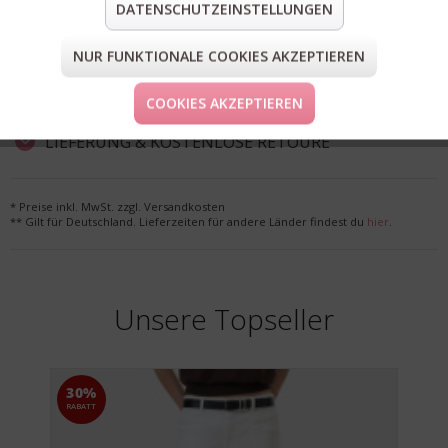
DATENSCHUTZEINSTELLUNGEN
teilen
pin it
mail
teilen
NUR FUNKTIONALE COOKIES AKZEPTIEREN
COOKIES AKZEPTIEREN
FORM & GRÖSSE
LIEFERUNG & KOSTENLOSE RETOURE
* Preise inkl. MwSt. zzgl. Versandkosten
** Gilt für Deutschland. Lieferzeiten für andere Länder findest du
hier
.
Unsere Topseller
30%
RABATT