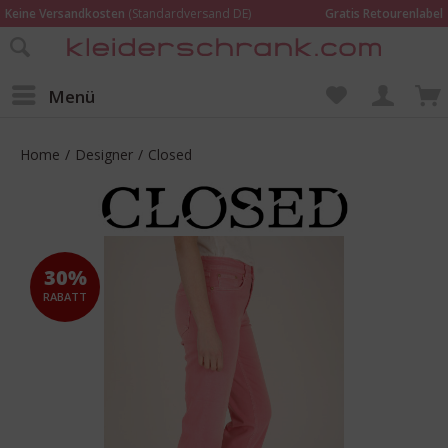
Keine Versandkosten
(Standardversand DE)
Gratis Retourenlabel
Online bestellen –
im Geschäft in Kempen anprobieren und beraten lassen
Wir sind für Dich da:
02152 - 9597464
Menü
Home
/
Designer
/
Closed
30%
RABATT