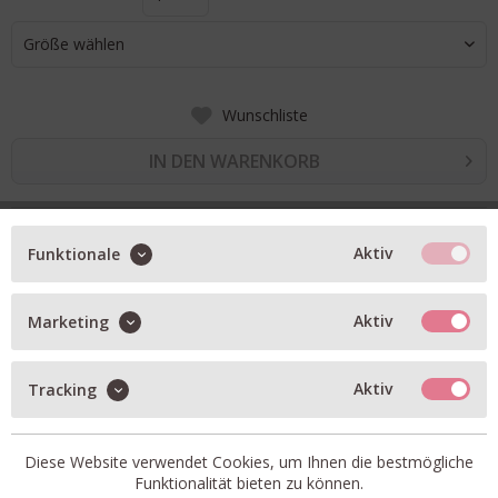
Größe wählen
Wunschliste
IN DEN WARENKORB
BESCHREIBUNG
Aktiv
Funktionale
Milo mit Stretchanteil
Aktiv
Marketing
Gerade Passform mit mittlerer Leibhöhe
Verkürzte Beinlänge
Aktiv
Tracking
Artikel-Nr.:
C21243-07B-17-854.1
Passform:
fällt normal aus
Diese Website verwendet Cookies, um Ihnen die bestmögliche
Funktionalität bieten zu können.
Material:
Regenerative colored cashmere touch stretch