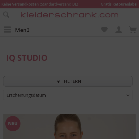
Keine Versandkosten
(Standardversand DE)
Gratis Retourenlabel
Online bestellen –
im Geschäft in Kempen anprobieren und beraten lassen
Wir sind für Dich da:
02152 - 9597464
Menü
IQ STUDIO
FILTERN
Erscheinungsdatum
NEU