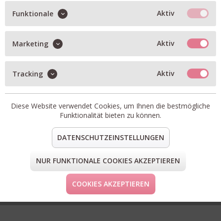
Aktiv
Funktionale
Aktiv
Marketing
Aktiv
Tracking
Diese Website verwendet Cookies, um Ihnen die bestmögliche
Funktionalität bieten zu können.
DATENSCHUTZEINSTELLUNGEN
NUR FUNKTIONALE COOKIES AKZEPTIEREN
IQ Studio Sweat Hoodie - neon pink
69,95 € *
(139,90 € *)
COOKIES AKZEPTIEREN
aktuell keine Größe verfügbar