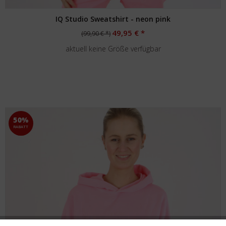
IQ Studio Sweatshirt - neon pink
49,95 € *
(99,90 € *)
aktuell keine Größe verfügbar
50%
RABATT