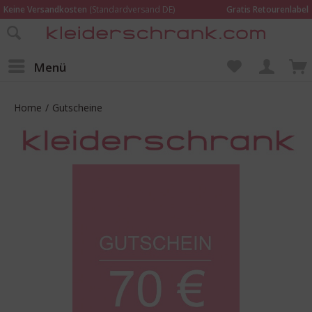
Keine Versandkosten
(Standardversand DE)
Gratis Retourenlabel
Online bestellen –
im Geschäft in Kempen anprobieren und beraten lassen
Wir sind für Dich da:
02152 - 9597464
Menü
Home
/
Gutscheine