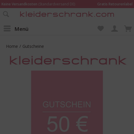
Keine Versandkosten
(Standardversand DE)
Gratis Retourenlabel
Online bestellen –
im Geschäft in Kempen anprobieren und beraten lassen
Wir sind für Dich da:
02152 - 9597464
Menü
Home
/
Gutscheine