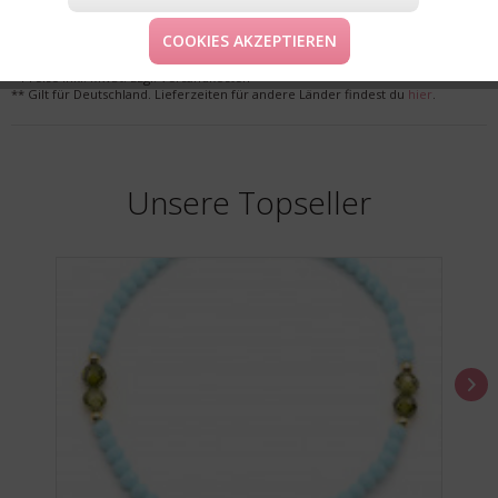
LIEFERUNG & KOSTENLOSE RETOURE
COOKIES AKZEPTIEREN
* Preise inkl. MwSt. zzgl. Versandkosten
** Gilt für Deutschland. Lieferzeiten für andere Länder findest du
hier
.
Unsere Topseller