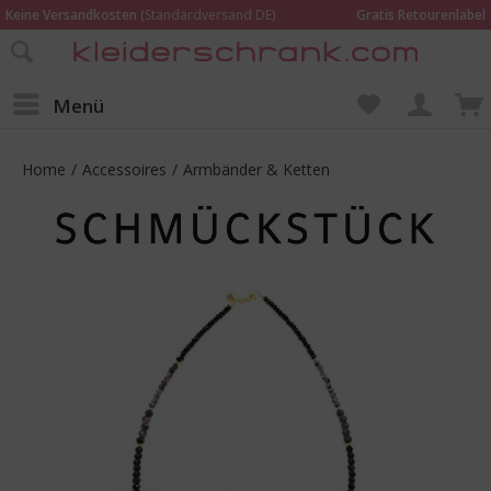
Keine Versandkosten
(Standardversand DE)
Gratis Retourenlabel
Online bestellen –
im Geschäft in Kempen anprobieren und beraten lassen
Wir sind für Dich da:
02152 - 9597464
Menü
Home
/
Accessoires
/
Armbänder & Ketten