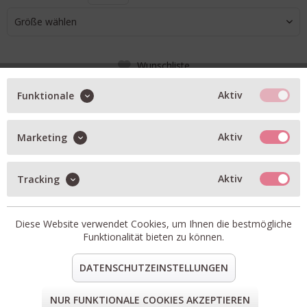
Größe wählen
Wunschliste
IN DEN WARENKORB
Aktiv
Funktionale
Aktiv
Marketing
BESCHREIBUNG
Kette ca. 45cm aus vergoldetem Sterlingsilber
Aktiv
Tracking
Perlen aus Obsidian, Labradorit und Onyx-Anhänger
Artikel-Nr.:
K25-SP-Dark-Matter
Diese Website verwendet Cookies, um Ihnen die bestmögliche
teilen
pin it
mail
teilen
Funktionalität bieten zu können.
DATENSCHUTZEINSTELLUNGEN
FORM & GRÖSSE
NUR FUNKTIONALE COOKIES AKZEPTIEREN