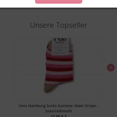
Unsere Topseller
Unio Hamburg Socks Summer Glam Stripe -
toas/red/multi
15,90 € *