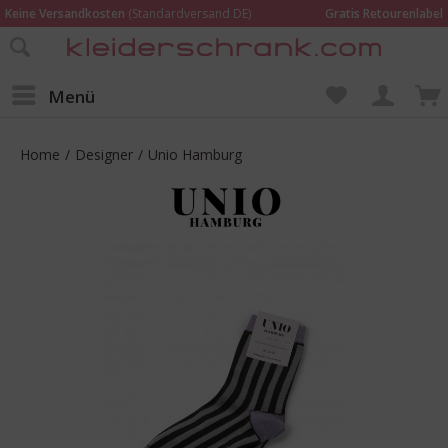
Keine Versandkosten
(Standardversand DE)
Gratis Retourenlabel
Online bestellen –
im Geschäft in Kempen anprobieren und beraten lassen
Wir sind für Dich da:
02152 - 9597464
Menü
Home
/
Designer
/
Unio Hamburg