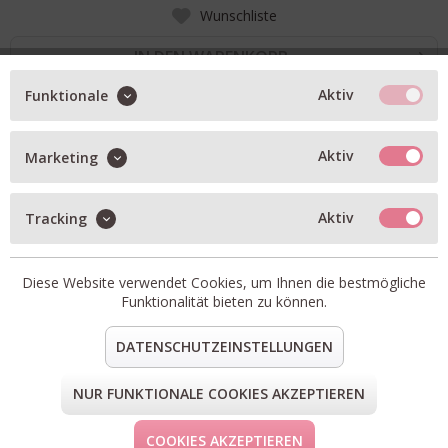
Wunschliste
IN DEN WARENKORB
Aktiv
Funktionale
BESCHREIBUNG
Aktiv
Marketing
Socks Block Stripe in grey / lavender
Artikel-Nr.:
BLOCKSTRIPE-05
Aktiv
Tracking
Material:
80% Baumwolle, 15% Polyamid, 5% Elasthan
teilen
pin it
mail
teilen
Diese Website verwendet Cookies, um Ihnen die bestmögliche
Funktionalität bieten zu können.
FORM & GRÖSSE
DATENSCHUTZEINSTELLUNGEN
LIEFERUNG & KOSTENLOSE RETOURE
NUR FUNKTIONALE COOKIES AKZEPTIEREN
* Preise inkl. MwSt. zzgl. Versandkosten
COOKIES AKZEPTIEREN
** Gilt für Deutschland. Lieferzeiten für andere Länder findest du
hier
.