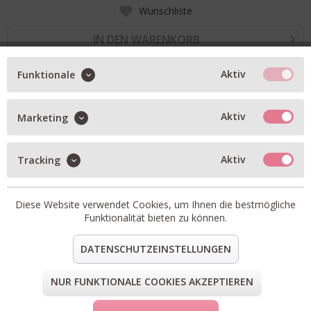
Wunschliste
IN DEN WARENKORB
Aktiv
Funktionale
BESCHREIBUNG
Sneaker Socks Shorty Glitzi in lavender glitzi
Aktiv
Marketing
Artikel-Nr.:
SHORTY-GLITZI-07
Material:
77% Baumwolle, 15% Polyamid, 5% Elasthan,
Aktiv
Tracking
3% Metallicfaser
teilen
pin it
mail
teilen
Diese Website verwendet Cookies, um Ihnen die bestmögliche
Funktionalität bieten zu können.
FORM & GRÖSSE
DATENSCHUTZEINSTELLUNGEN
LIEFERUNG & KOSTENLOSE RETOURE
NUR FUNKTIONALE COOKIES AKZEPTIEREN