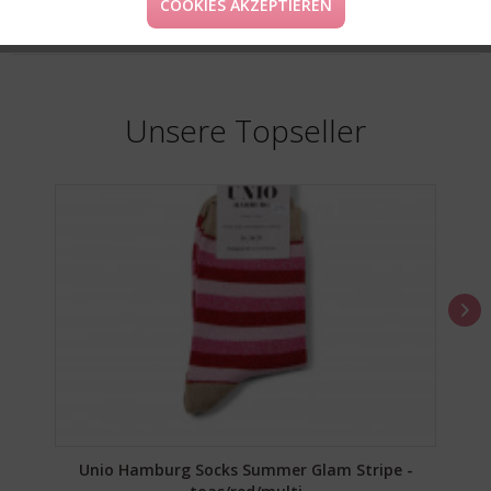
COOKIES AKZEPTIEREN
* Preise inkl. MwSt. zzgl. Versandkosten
** Gilt für Deutschland. Lieferzeiten für andere Länder findest du
hier
.
Unsere Topseller
Unio Hamburg Socks Summer Glam Stripe -