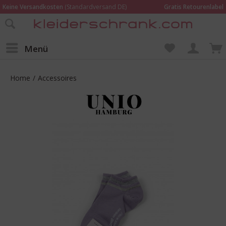
Keine Versandkosten
(Standardversand DE)
Gratis Retourenlabel
Online bestellen –
im Geschäft in Kempen anprobieren und beraten lassen
Wir sind für Dich da:
02152 - 9597464
Menü
Home
/
Accessoires