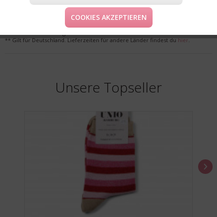
LIEFERUNG & KOSTENLOSE RETOURE
COOKIES AKZEPTIEREN
* Preise inkl. MwSt. zzgl. Versandkosten
** Gilt für Deutschland. Lieferzeiten für andere Länder findest du
hier
.
Unsere Topseller