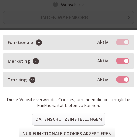
Wunschliste
IN DEN WARENKORB
BESCHREIBUNG
Aktiv
Funktionale
superweiche Socken
Aktiv
Marketing
Rautenmuster
Artikel-Nr.:
VENEZIA-3
Passform:
fällt größengetreu aus
Aktiv
Tracking
Material:
38% Wolle, 28% Viskose, 24% Polyamid, 8%
Kaschmir, 2% Elasthan
Diese Website verwendet Cookies, um Ihnen die bestmögliche
teilen
pin it
mail
teilen
Funktionalität bieten zu können.
DATENSCHUTZEINSTELLUNGEN
FORM & GRÖSSE
NUR FUNKTIONALE COOKIES AKZEPTIEREN