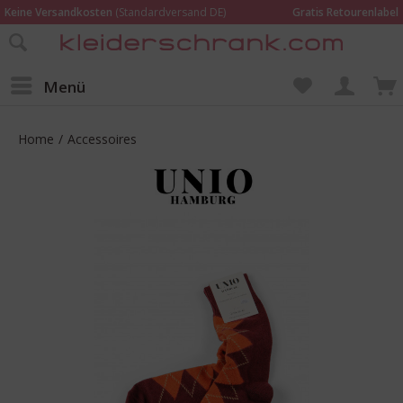
Keine Versandkosten
(Standardversand DE)
Gratis Retourenlabel
Online bestellen –
im Geschäft in Kempen anprobieren und beraten lassen
Wir sind für Dich da:
02152 - 9597464
Menü
Home
/
Accessoires