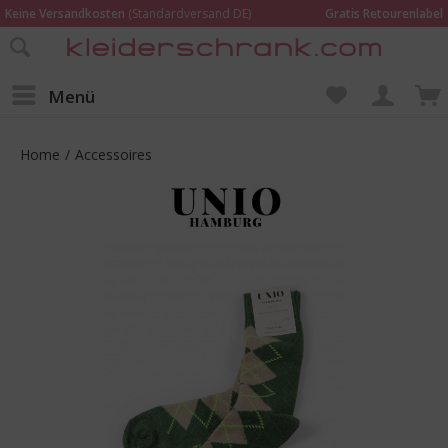
Keine Versandkosten
(Standardversand DE)
Gratis Retourenlabel
Online bestellen –
im Geschäft in Kempen anprobieren und beraten lassen
Wir sind für Dich da:
02152 - 9597464
Menü
Home
/
Accessoires