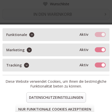
Wunschliste
IN DEN WARENKORB
BESCHREIBUNG
Aktiv
Funktionale
superweiche Socken
Aktiv
Marketing
Rautenmuster
Artikel-Nr.:
VENEZIA-4
Passform:
fällt größengetreu aus
Aktiv
Tracking
Material:
38% Wolle, 28% Viskose, 24% Polyamid, 8%
Kaschmir, 2% Elasthan
Diese Website verwendet Cookies, um Ihnen die bestmögliche
teilen
pin it
mail
teilen
Funktionalität bieten zu können.
DATENSCHUTZEINSTELLUNGEN
FORM & GRÖSSE
NUR FUNKTIONALE COOKIES AKZEPTIEREN