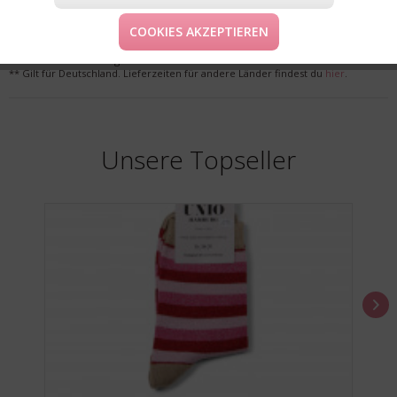
LIEFERUNG & KOSTENLOSE RETOURE
COOKIES AKZEPTIEREN
* Preise inkl. MwSt. zzgl. Versandkosten
** Gilt für Deutschland. Lieferzeiten für andere Länder findest du
hier
.
Unsere Topseller