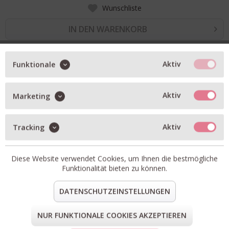
Wunschliste
IN DEN WARENKORB
Aktiv
Funktionale
BESCHREIBUNG
Wollsocken mit Rautenmuster und Lurex
Aktiv
Marketing
mit Cashmere-Anteil
Artikel-Nr.:
ARGY-GLITZI-4
Aktiv
Tracking
Material:
38% Wolle, 28% Viskose, 24% Polyamid, 8%
Cashmere, 2% Elasthan
Diese Website verwendet Cookies, um Ihnen die bestmögliche
teilen
pin it
mail
teilen
Funktionalität bieten zu können.
DATENSCHUTZEINSTELLUNGEN
FORM & GRÖSSE
NUR FUNKTIONALE COOKIES AKZEPTIEREN
LIEFERUNG & KOSTENLOSE RETOURE