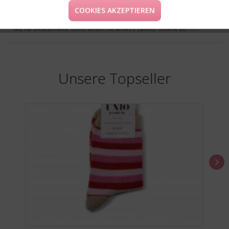
COOKIES AKZEPTIEREN
* Preise inkl. MwSt. zzgl. Versandkosten
** Gilt für Deutschland. Lieferzeiten für andere Länder findest du
hier
.
Unsere Topseller