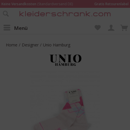
Keine Versandkosten
(Standardversand DE)
Gratis Retourenlabel
Online bestellen –
im Geschäft in Kempen anprobieren und beraten lassen
Wir sind für Dich da:
02152 - 9597464
Menü
Home
/
Designer
/
Unio Hamburg