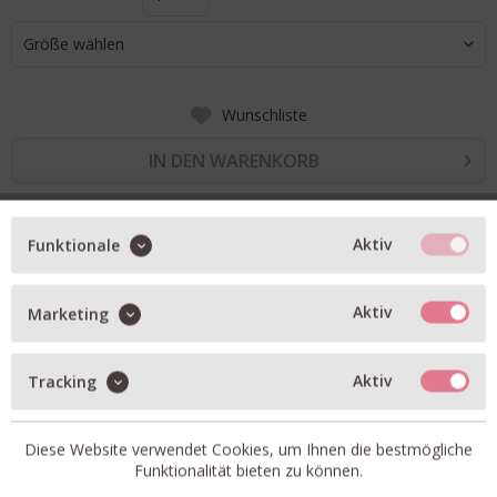
Größe wählen
Wunschliste
IN DEN WARENKORB
BESCHREIBUNG
Aktiv
Funktionale
Zottel-Jacke in black
Aktiv
Marketing
mit Häkchen-Verschluss
unterlegt
Aktiv
Tracking
dezenter Glitzerfaden
auch in black erhältlich
Diese Website verwendet Cookies, um Ihnen die bestmögliche
Artikel-Nr.:
0094821-6878.2
Funktionalität bieten zu können.
Material:
Oberstoff: 100% Polyester; Futter: 97%