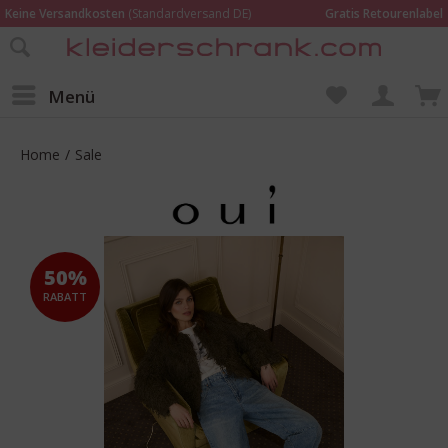
Keine Versandkosten
(Standardversand DE)
Gratis Retourenlabel
Online bestellen –
im Geschäft in Kempen anprobieren und beraten lassen
Wir sind für Dich da:
02152 - 9597464
Menü
Home
/
Sale
50%
RABATT