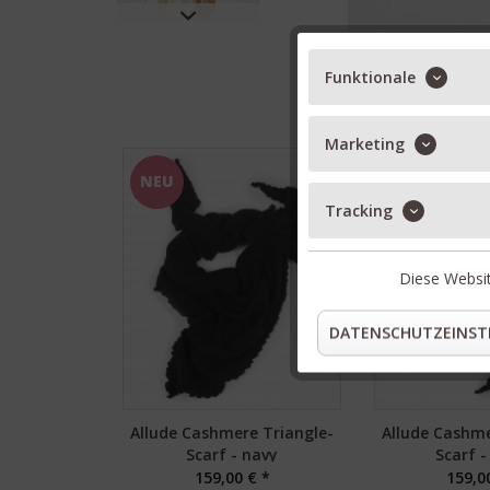
Funktionale
Marketing
NEU
NEU
Tracking
Diese Websit
DATENSCHUTZEINST
Allude Cashmere Triangle-
Allude Cashme
Scarf - navy
Scarf -
159,00 € *
159,0