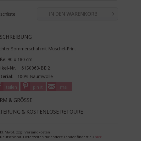
IN DEN WARENKORB
chliste
SCHREIBUNG
ichter Sommerschal mit Muschel-Print
ße: 90 x 180 cm
ikel-Nr.:
61S0063-BEI2
terial:
100% Baumwolle
teilen
pin it
mail
RM & GRÖSSE
EFERUNG & KOSTENLOSE RETOURE
nkl. MwSt. zzgl. Versandkosten
r Deutschland. Lieferzeiten für andere Länder findest du
hier
.