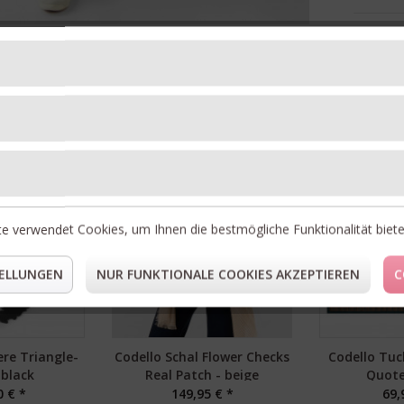
Unsere Topseller
NEU
NEU
e verwendet Cookies, um Ihnen die bestmögliche Funktionalität biet
ELLUNGEN
NUR FUNKTIONALE COOKIES AKZEPTIEREN
C
re Triangle-
Codello Schal Flower Checks
Codello Tuc
 black
Real Patch - beige
Quote
0 € *
149,95 € *
69,