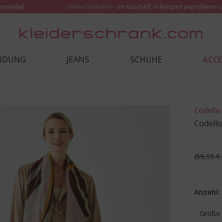
urenlabel
Online bestellen –
im Geschäft in Kempen anprobieren 
EIDUNG
JEANS
SCHUHE
ACCE
Codello
Codello
59,95 €
Anzahl:
Größe