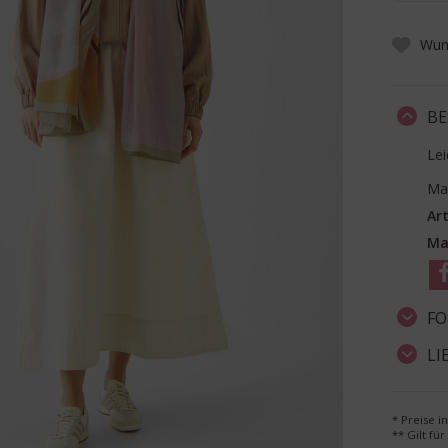
Wuns
BE
Le
Ma
Art
Ma
FO
LI
* Preise i
** Gilt fü