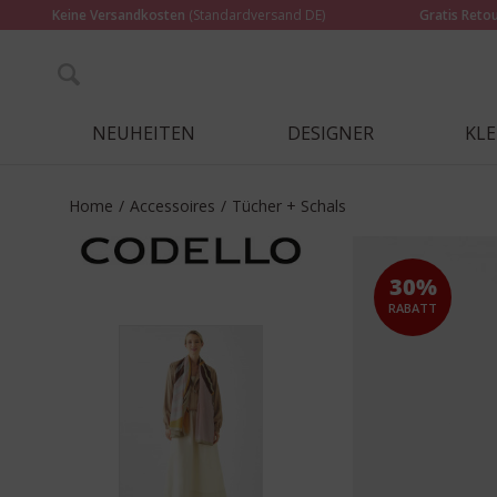
Keine Versandkosten
(Standardversand DE)
Gratis Reto
NEUHEITEN
DESIGNER
KL
Home
/
Accessoires
/
Tücher + Schals
30%
RABATT