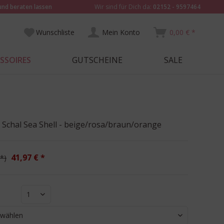
und beraten lassen
Wir sind für Dich da:
02152 - 9597464
Wunschliste
Mein Konto
0,00 € *
SSOIRES
GUTSCHEINE
SALE
 Schal Sea Shell - beige/rosa/braun/orange
41,97 € *
 *
1
 wählen