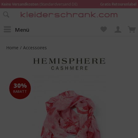
Keine Versandkosten
(Standardversand DE)
Gratis Retourenlabel
Online bestellen –
im Geschäft in Kempen anprobieren und beraten lassen
Wir sind für Dich da:
02152 - 9597464
Menü
Home
/
Accessoires
30%
RABATT