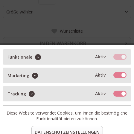
Größe wählen
Wunschliste
IN DEN WARENKORB
Aktiv
Funktionale
BESCHREIBUNG
Aktiv
Marketing
Schal mit Blumenprint
aus feinster Wolle
Aktiv
Tracking
kleine Fransen
Maße: 100x 200 cm
Diese Website verwendet Cookies, um Ihnen die bestmögliche
Artikel-Nr.:
INKE-BWB-261D
Funktionalität bieten zu können.
Material:
100% Wolle
DATENSCHUTZEINSTELLUNGEN
teilen
pin it
mail
teilen