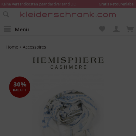
Keine Versandkosten
(Standardversand DE)
Gratis Retourenlabel
Online bestellen –
im Geschäft in Kempen anprobieren und beraten lassen
Wir sind für Dich da:
02152 - 9597464
Menü
Home
/
Accessoires
30%
RABATT