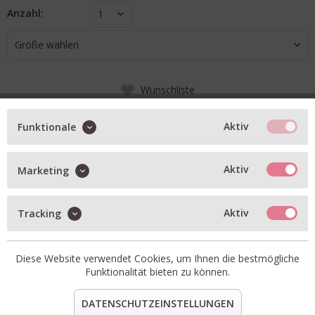
Anzahl:
1
Größe wählen
Wunschliste
IN DEN WARENKORB
Aktiv
Funktionale
BESCHREIBUNG
Aktiv
Marketing
Hemisphere Cashmere Tuch creme mit print in blau und
Aktiv
Tracking
grün
Grösse: ca. 140x140cm
Artikel-Nr.:
OROUND-CSMQ-261B
Diese Website verwendet Cookies, um Ihnen die bestmögliche
Funktionalität bieten zu können.
Material:
100% Cashmere
teilen
pin it
mail
teilen
DATENSCHUTZEINSTELLUNGEN