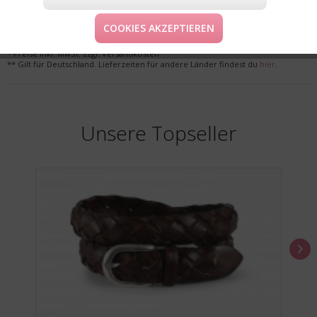
LIEFERUNG & KOSTENLOSE RETOURE
COOKIES AKZEPTIEREN
* Preise inkl. MwSt. zzgl. Versandkosten
** Gilt für Deutschland. Lieferzeiten für andere Länder findest du
hier
.
Unsere Topseller