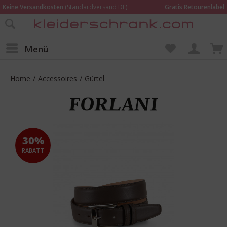
Keine Versandkosten
(Standardversand DE)
Gratis Retourenlabel
Online bestellen –
im Geschäft in Kempen anprobieren und beraten lassen
Wir sind für Dich da:
02152 - 9597464
Menü
Home
/
Accessoires
/
Gürtel
30%
RABATT