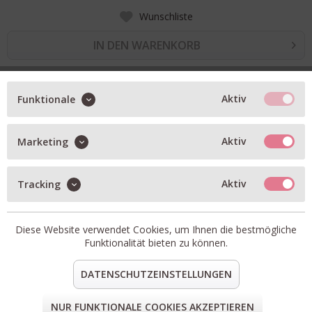
Wunschliste
IN DEN WARENKORB
BESCHREIBUNG
Aktiv
Funktionale
Ledergürtel
Aktiv
Marketing
3,5cm
Artikel-Nr.:
WILD-BROWN.3
Passform:
fällt kleiner aus; bitte 1 Nummer größer
Aktiv
Tracking
bestellen
Material:
100% Leder
Diese Website verwendet Cookies, um Ihnen die bestmögliche
Funktionalität bieten zu können.
teilen
pin it
mail
teilen
DATENSCHUTZEINSTELLUNGEN
FORM & GRÖSSE
NUR FUNKTIONALE COOKIES AKZEPTIEREN