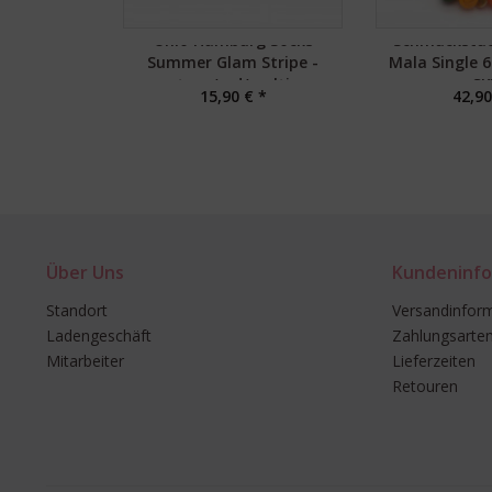
Unio Hamburg Socks
Schmückstü
Summer Glam Stripe -
Mala Single 
toas/red/multi
SK
15,90 € *
42,90
Über Uns
Kundeninfo
Standort
Versandinfor
Ladengeschäft
Zahlungsarte
Mitarbeiter
Lieferzeiten
Retouren