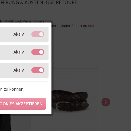
EFERUNG & KOSTENLOSE RETOURE
nkl. MwSt. zzgl. Versandkosten
r Deutschland. Lieferzeiten für andere Länder findest du
hier
.
Aktiv
Aktiv
Aktiv
en zu können.
OOKIES AKZEPTIEREN