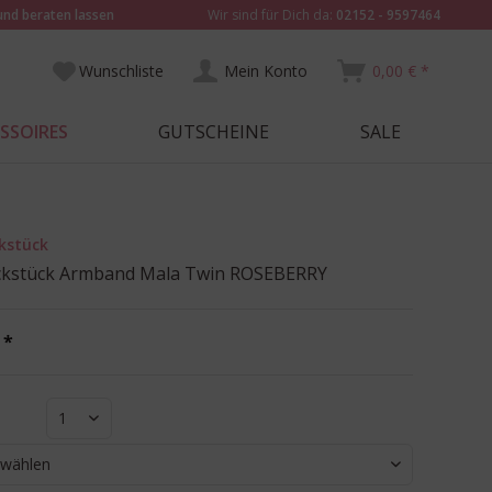
und beraten lassen
Wir sind für Dich da:
02152 - 9597464
Wunschliste
Mein Konto
0,00 € *
SSOIRES
GUTSCHEINE
SALE
kstück
kstück Armband Mala Twin ROSEBERRY
 *
1
 wählen