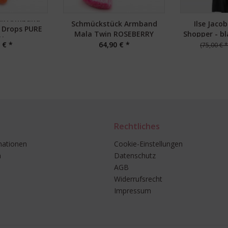
ck Armband
Schmückstück Armband
Ilse Jaco
6 Drops PURE
Mala Twin ROSEBERRY
Shopper - b
Y
 € *
64,90 € *
(75,00 € *
Rechtliches
mationen
Cookie-Einstellungen
n
Datenschutz
AGB
Widerrufsrecht
Impressum