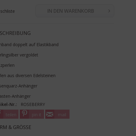
IN DEN WARENKORB
chliste
SCHREIBUNG
band doppelt auf Elastikband
rlingsilber vergoldet
zperlen
len aus diversen Edelsteinen
senquarz-Anhänger
asten-Anhänger
ikel-Nr.:
ROSEBERRY
teilen
pin it
mail
RM & GRÖSSE