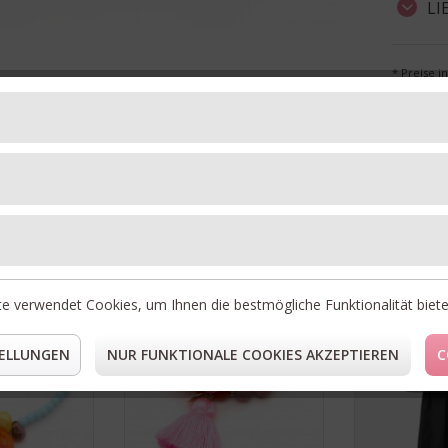
LI
* Preise i
** Gilt fü
Unsere Topseller
50%
RABATT
e verwendet Cookies, um Ihnen die bestmögliche Funktionalität biet
ELLUNGEN
NUR FUNKTIONALE COOKIES AKZEPTIEREN
C