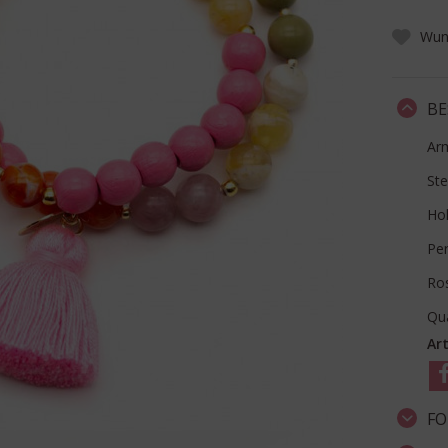
Wuns
BE
Arm
Ste
Hol
Per
Ro
Qu
Art
FO