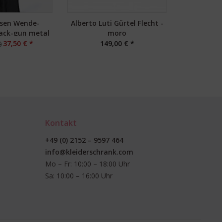
bsen Wende-
Alberto Luti Gürtel Flecht -
Schmück
lack-gun metal
moro
Mala Sing
37,50 € *
149,00 € *
6
)
Kontakt
+49 (0) 2152 – 9597 464
info@kleiderschrank.com
Mo – Fr: 10:00 – 18:00 Uhr
Sa: 10:00 – 16:00 Uhr