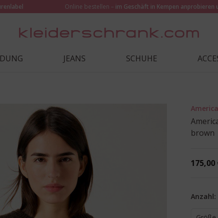
urenlabel
Online bestellen –
im Geschäft in Kempen anprobieren 
IDUNG
JEANS
SCHUHE
ACCE
America
America
brown
175,00 
Anzahl:
Größe