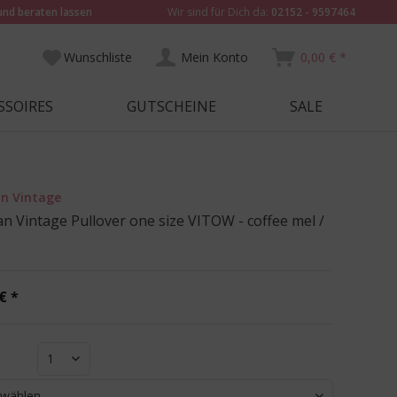
und beraten lassen
Wir sind für Dich da:
02152 - 9597464
Wunschliste
Mein Konto
0,00 € *
SSOIRES
GUTSCHEINE
SALE
n Vintage
n Vintage Pullover one size VITOW - coffee mel /
€ *
1
 wählen