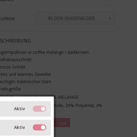
IN DEN WARENKORB
chliste
SCHREIBUNG
garmpullover in coffee melange / darkbrown
dhalsausschnitt
rsize-Schnitt
chtes und warmes Gewebe
uschiges italienisches Garn
heitsgröße
ikel-Nr.:
VITO18Q-COFFEE-MELANGE
terial:
34% Alpaka, 34% Wolle, 29% Polyamid, 3%
Aktiv
sthan
teilen
pin it
mail
Aktiv
RM & GRÖSSE