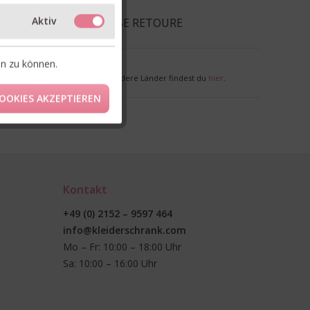
Aktiv
EFERUNG & KOSTENLOSE RETOURE
en zu können.
nkl. MwSt. zzgl. Versandkosten
r Deutschland. Lieferzeiten für andere Länder findest du
hier
.
OOKIES AKZEPTIEREN
Kontakt
+49 (0) 2152 – 9597 464
info@kleiderschrank.com
Mo – Fr: 10:00 – 18:00 Uhr
Sa: 10:00 – 16:00 Uhr