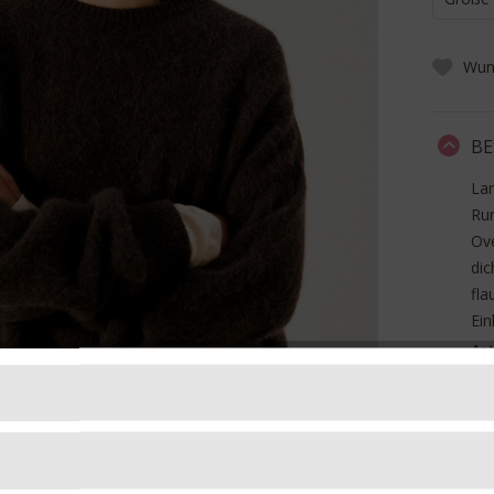
Wuns
BE
Lan
Run
Ove
di
fla
Ein
Art
Ma
Ela
FO