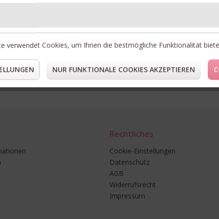
LI
e verwendet Cookies, um Ihnen die bestmögliche Funktionalität biet
* Preise i
** Gilt fü
ELLUNGEN
NUR FUNKTIONALE COOKIES AKZEPTIEREN
C
Rechtliches
mationen
Cookie-Einstellungen
n
Datenschutz
AGB
Widerrufsrecht
Impressum