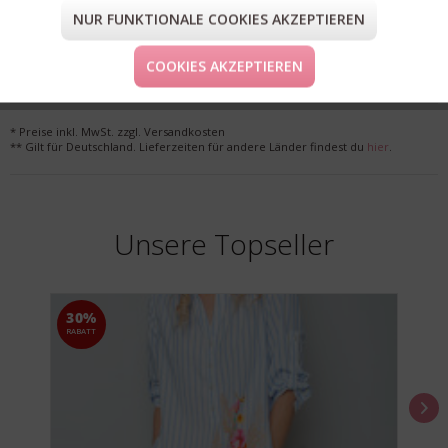
NUR FUNKTIONALE COOKIES AKZEPTIEREN
FORM & GRÖSSE
LIEFERUNG & KOSTENLOSE RETOURE
COOKIES AKZEPTIEREN
* Preise inkl. MwSt. zzgl. Versandkosten
** Gilt für Deutschland. Lieferzeiten für andere Länder findest du
hier
.
Unsere Topseller
30%
RABATT