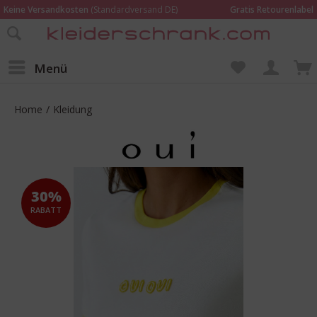
Keine Versandkosten
(Standardversand DE)
Gratis Retourenlabel
Online bestellen –
im Geschäft in Kempen anprobieren und beraten lassen
Wir sind für Dich da:
02152 - 9597464
Menü
Home
/
Kleidung
30%
RABATT