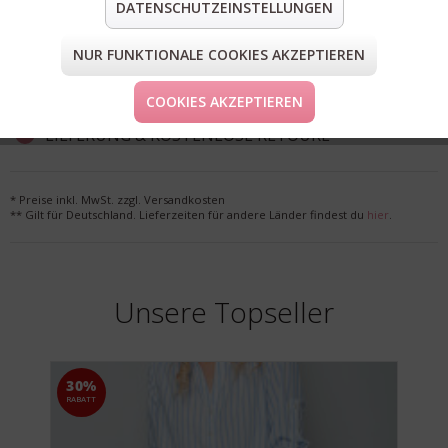
DATENSCHUTZEINSTELLUNGEN
teilen
pin it
mail
teilen
NUR FUNKTIONALE COOKIES AKZEPTIEREN
FORM & GRÖSSE
COOKIES AKZEPTIEREN
LIEFERUNG & KOSTENLOSE RETOURE
* Preise inkl. MwSt. zzgl. Versandkosten
** Gilt für Deutschland. Lieferzeiten für andere Länder findest du
hier
.
Unsere Topseller
30%
RABATT