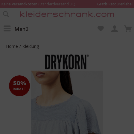
Keine Versandkosten
(Standardversand DE)
Gratis Retourenlabel
Online bestellen –
im Geschäft in Kempen anprobieren und beraten lassen
Wir sind für Dich da:
02152 - 9597464
Menü
Home
/
Kleidung
50%
RABATT